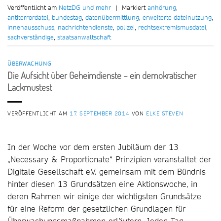
Veröffentlicht am
NetzDG und mehr
|
Markiert
anhörung
,
antiterrordatei
,
bundestag
,
datenübermittlung
,
erweiterte dateinutzung
,
innenausschuss
,
nachrichtendienste
,
polizei
,
rechtsextremismusdatei
,
sachverständige
,
staatsanwaltschaft
ÜBERWACHUNG
Die Aufsicht über Geheimdienste – ein demokratischer
Lackmustest
VERÖFFENTLICHT AM
17. SEPTEMBER 2014
VON
ELKE STEVEN
In der Woche vor dem ersten Jubiläum der 13
„Necessary & Proportionate“ Prinzipien veranstaltet der
Digitale Gesellschaft e.V. gemeinsam mit dem Bündnis
hinter diesen 13 Grundsätzen eine Aktionswoche, in
deren Rahmen wir einige der wichtigsten Grundsätze
für eine Reform der gesetzlichen Grundlagen für
Überwachungsmaßnahmen erläutern. Jeden Tag