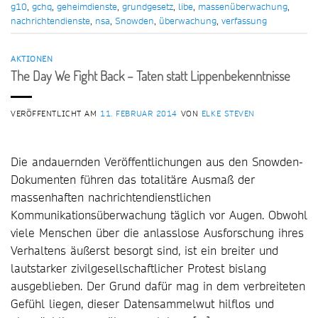
g10
,
gchq
,
geheimdienste
,
grundgesetz
,
libe
,
massenüberwachung
,
nachrichtendienste
,
nsa
,
Snowden
,
überwachung
,
verfassung
AKTIONEN
The Day We Fight Back – Taten statt Lippenbekenntnisse
VERÖFFENTLICHT AM
11. FEBRUAR 2014
VON
ELKE STEVEN
Die andauernden Veröffentlichungen aus den Snowden-
Dokumenten führen das totalitäre Ausmaß der
massenhaften nachrichtendienstlichen
Kommunikationsüberwachung täglich vor Augen. Obwohl
viele Menschen über die anlasslose Ausforschung ihres
Verhaltens äußerst besorgt sind, ist ein breiter und
lautstarker zivilgesellschaftlicher Protest bislang
ausgeblieben. Der Grund dafür mag in dem verbreiteten
Gefühl liegen, dieser Datensammelwut hilflos und