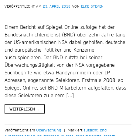
VERÖFFENTLICHT AM
23. APRIL 2015
VON
ELKE STEVEN
Einem Bericht auf Spiegel Online zufolge hat der
Bundesnachrichtendienst (BND) über zehn Jahre lang
der US-amerikanischen NSA dabei geholfen, deutsche
und europäische Politiker und Konzerne
auszuspionieren. Der BND nutzte bei seiner
Überwachungstätigkeit von der NSA vorgegebene
Suchbegriffe wie etwa Handynummern oder IP-
Adressen, sogenannte Selektoren. Erstmals 2008, so
Spiegel Online, sei BND-Mitarbeitern aufgefallen, dass
diese Selektoren zu einem […]
WEITERLESEN
→
Veröffentlicht am
Überwachung
|
Markiert
aufsicht
,
bnd
,
bundesregierung
,
deutschland
,
europa
,
geheimdienste
,
gesetz
,