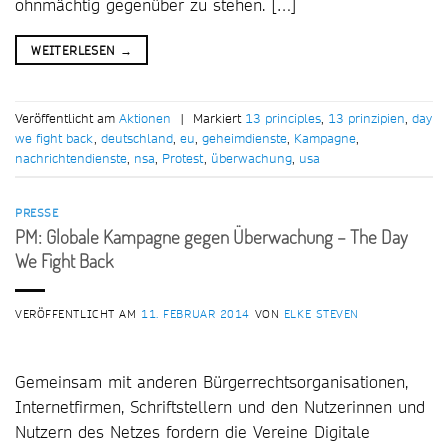
ohnmächtig gegenüber zu stehen. […]
WEITERLESEN
→
Veröffentlicht am
Aktionen
|
Markiert
13 principles
,
13 prinzipien
,
day
we fight back
,
deutschland
,
eu
,
geheimdienste
,
Kampagne
,
nachrichtendienste
,
nsa
,
Protest
,
überwachung
,
usa
PRESSE
PM: Globale Kampagne gegen Überwachung – The Day
We Fight Back
VERÖFFENTLICHT AM
11. FEBRUAR 2014
VON
ELKE STEVEN
Gemeinsam mit anderen Bürgerrechtsorganisationen,
Internetfirmen, Schriftstellern und den Nutzerinnen und
Nutzern des Netzes fordern die Vereine Digitale