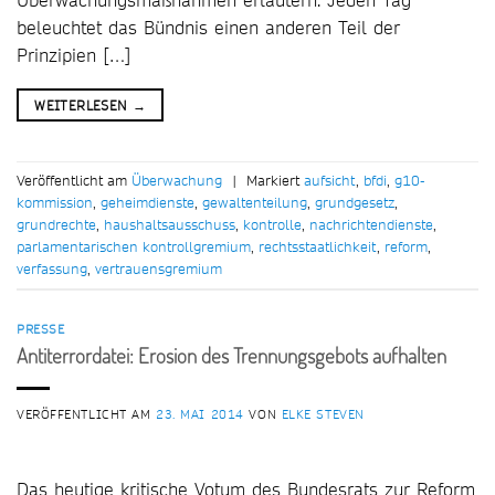
beleuchtet das Bündnis einen anderen Teil der
Prinzipien […]
WEITERLESEN
→
Veröffentlicht am
Überwachung
|
Markiert
aufsicht
,
bfdi
,
g10-
kommission
,
geheimdienste
,
gewaltenteilung
,
grundgesetz
,
grundrechte
,
haushaltsausschuss
,
kontrolle
,
nachrichtendienste
,
parlamentarischen kontrollgremium
,
rechtsstaatlichkeit
,
reform
,
verfassung
,
vertrauensgremium
PRESSE
Antiterrordatei: Erosion des Trennungsgebots aufhalten
VERÖFFENTLICHT AM
23. MAI 2014
VON
ELKE STEVEN
Das heutige kritische Votum des Bundesrats zur Reform