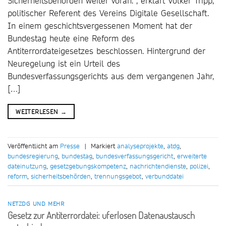
Sicherheitsbehörden weiter voran.”, erklärt Volker Tripp,
politischer Referent des Vereins Digitale Gesellschaft.
In einem geschichtsvergessenen Moment hat der
Bundestag heute eine Reform des
Antiterrordateigesetzes beschlossen. Hintergrund der
Neuregelung ist ein Urteil des
Bundesverfassungsgerichts aus dem vergangenen Jahr,
[…]
WEITERLESEN
→
Veröffentlicht am
Presse
|
Markiert
analyseprojekte
,
atdg
,
bundesregierung
,
bundestag
,
bundesverfassungsgericht
,
erweiterte
dateinutzung
,
gesetzgebungskompetenz
,
nachrichtendienste
,
polizei
,
reform
,
sicherheitsbehörden
,
trennungsgebot
,
verbunddatei
NETZDG UND MEHR
Gesetz zur Antiterrordatei: uferlosen Datenaustausch