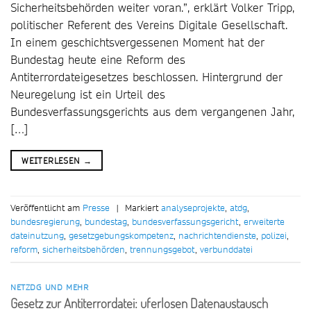
Sicherheitsbehörden weiter voran.”, erklärt Volker Tripp,
politischer Referent des Vereins Digitale Gesellschaft.
In einem geschichtsvergessenen Moment hat der
Bundestag heute eine Reform des
Antiterrordateigesetzes beschlossen. Hintergrund der
Neuregelung ist ein Urteil des
Bundesverfassungsgerichts aus dem vergangenen Jahr,
[…]
WEITERLESEN
→
Veröffentlicht am
Presse
|
Markiert
analyseprojekte
,
atdg
,
bundesregierung
,
bundestag
,
bundesverfassungsgericht
,
erweiterte
dateinutzung
,
gesetzgebungskompetenz
,
nachrichtendienste
,
polizei
,
reform
,
sicherheitsbehörden
,
trennungsgebot
,
verbunddatei
NETZDG UND MEHR
Gesetz zur Antiterrordatei: uferlosen Datenaustausch