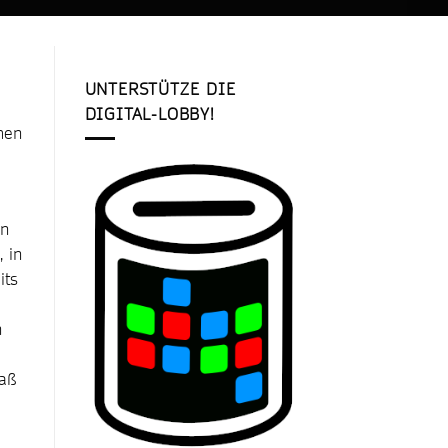
UNTERSTÜTZE DIE
DIGITAL-LOBBY!
men
en
 in
its
n
maß