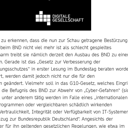
m zu erkennen, dass die nun zur Schau getragene Bestürzung
eim BND nicht viel mehr ist als schlecht gespieltes
harm treibt sie nämlich derzeit den Ausbau des BND zu eine
an. Gerade ist das „Gesetz zur Verbesserung der
ungsschutzes“ in erster Lesung im Bundestag beraten worde
t, werden damit jedoch nicht nur die für den
n geändert. Vielmehr soll in das G10-Gesetz, welches Eingri
t, die Befugnis des BND zur Abwehr von „Cyber-Gefahren“ (sic
unter anderem tätig werden im Falle eines „internationalen
programmen oder vergleichbaren schädlich wirkenden
Vertraulichkeit, Integrität oder Verfügbarkeit von IT-Systemen
ezug zur Bundesrepublik Deutschland“. Angesichts der
er für ihn geltenden gesetzlichen Regelungen, wie etwa im