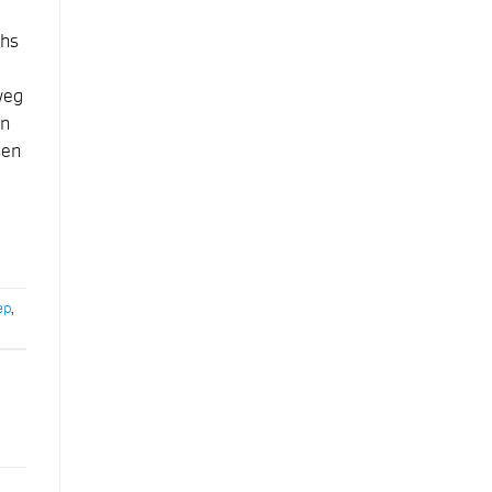
chs
weg
en
sen
ep
,