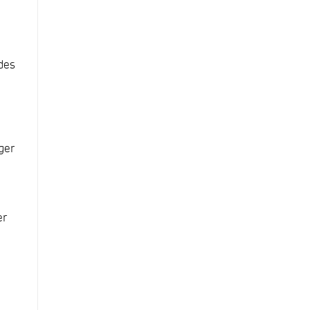
des
ger
er