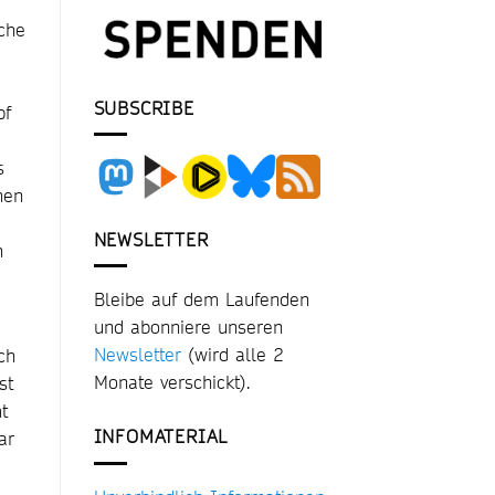
che
SUBSCRIBE
pf
s
hen
NEWSLETTER
n
Bleibe auf dem Laufenden
und abonniere unseren
Newsletter
(wird alle 2
ch
Monate verschickt).
st
t
INFOMATERIAL
ar