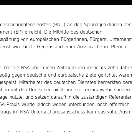
ndesnachrichtendienstes (BND) an den Spionageaktionen der
ent (EP) erreicht. Die Mithilfe des deutschen
usspähung von europäischen Bürgerinnen, Bürgern, Unterneh
dienst wird heute Gegenstand einer Aussprache im Plenum
, hat die NSA über einen Zeitraum von mehr als zehn Jahr
eutig gegen deutsche und europäische Ziele gerichtet waren,
peist. Mitarbeiter des deutschen Dienstes bemerkten bere
tion mit den Deutschen nicht nur zur Terrorabwehr, sondern
nage nutzte, und setzen daraufhin die zuständigen Referente
SA-Praxis wurde jedoch weder unterbunden, noch öffentlich
santrags im NSA-Untersuchungsausschuss kam das volle Aus