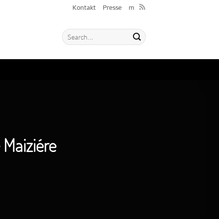
Kontakt
Presse
m
 Maiziére