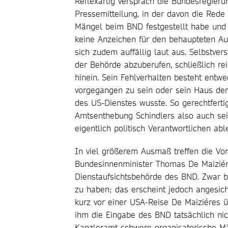
Reflexartig versprach die Bundesregieru
Pressemitteilung, in der davon die Red
Mängel beim BND festgestellt habe und d
keine Anzeichen für den behaupteten Au
sich zudem auffällig laut aus. Selbstver
der Behörde abzuberufen, schließlich r
hinein. Sein Fehlverhalten besteht entw
vorgegangen zu sein oder sein Haus dera
des US-Dienstes wusste. So gerechtferti
Amtsenthebung Schindlers also auch sei
eigentlich politisch Verantwortlichen abl
In viel größerem Ausmaß treffen die Vo
Bundesinnenminister Thomas De Maiziér
Dienstaufsichtsbehörde des BND. Zwar b
zu haben; das erscheint jedoch angesic
kurz vor einer USA-Reise De Maiziéres ü
ihm die Eingabe des BND tatsächlich nic
Kanzleramt schwere organisatorische Mä