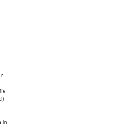
r
n.
ffe
!)
 in