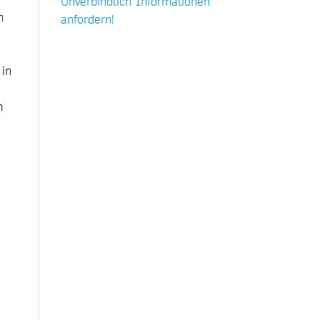
Unverbindlich Informationen
n
anfordern!
 in
n