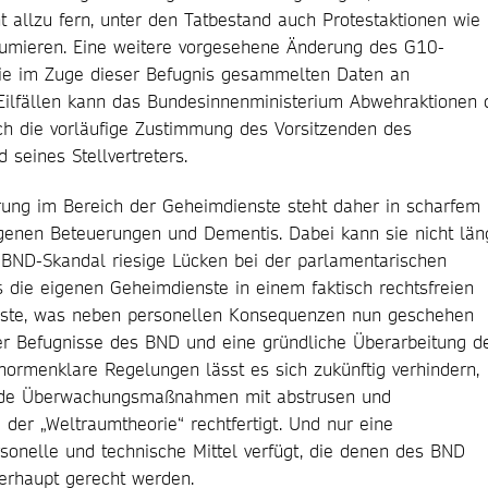
cht allzu fern, unter den Tatbestand auch Protestaktionen wie
sumieren. Eine weitere vorgesehene Änderung des G10-
ie im Zuge dieser Befugnis gesammelten Daten an
 Eilfällen kann das Bundesinnenministerium Abwehraktionen 
ch die vorläufige Zustimmung des Vorsitzenden des
seines Stellvertreters.
erung im Bereich der Geheimdienste steht daher in scharfem
agenen Beteuerungen und Dementis. Dabei kann sie nicht län
e BND-Skandal riesige Lücken bei der parlamentarischen
s die eigenen Geheimdienste in einem faktisch rechtsfreien
este, was neben personellen Konsequenzen nun geschehen
der Befugnisse des BND und eine gründliche Überarbeitung d
normenklare Regelungen lässt es sich zukünftig verhindern,
nde Überwachungsmaßnahmen mit abstrusen und
der „Weltraumtheorie“ rechtfertigt. Und nur eine
rsonelle und technische Mittel verfügt, die denen des BND
berhaupt gerecht werden.