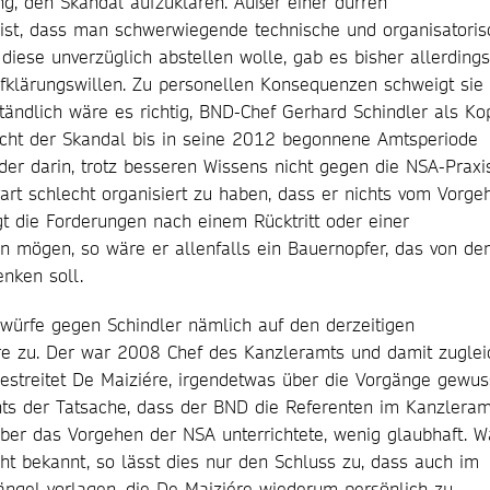
ng, den Skandal aufzuklären. Außer einer dürren
e ist, dass man schwerwiegende technische und organisatoris
iese unverzüglich abstellen wolle, gab es bisher allerdings
fklärungswillen. Zu personellen Konsequenzen schweigt sie
ständlich wäre es richtig, BND-Chef Gerhard Schindler als Ko
eicht der Skandal bis in seine 2012 begonnene Amtsperiode
eder darin, trotz besseren Wissens nicht gegen die NSA-Praxi
rt schlecht organisiert zu haben, dass er nichts vom Vorge
gt die Forderungen nach einem Rücktritt oder einer
n mögen, so wäre er allenfalls ein Bauernopfer, das von de
enken soll.
rwürfe gegen Schindler nämlich auf den derzeitigen
e zu. Der war 2008 Chef des Kanzleramts und damit zuglei
estreitet De Maiziére, irgendetwas über die Vorgänge gewus
hts der Tatsache, dass der BND die Referenten im Kanzleram
ber das Vorgehen der NSA unterrichtete, wenig glaubhaft. W
ht bekannt, so lässt dies nur den Schluss zu, dass auch im
ngel vorlagen, die De Maiziére wiederum persönlich zu