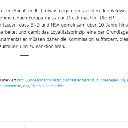
in der Pflicht, endlich etwas gegen den ausufernden Wildwu
nehmen. Auch Europa muss nun Druck machen. Die EP-
ten lassen, dass BND und NSA gemeinsam über 10 Jahre hin
arbeitet und damit das Loyalitätsprinzip, eine der Grundlag
arlamentarier müssen daher die Kommission auffordern, die
ustellen und zu sanktionieren.
d markiert
bnd
,
Bundesinnenminister
,
bundeskanzleramt
,
bundesregierung
,
chtendienste
,
nsa
,
Thomas de Maizière
.