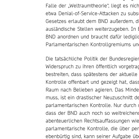
Falle der „Weltraumtheorie“, liegt es ni
etwa Denial-of-Service-Attacken zu sub
Gesetzes erlaubt dem BND außerdem, d
ausländische Stellen weiterzugeben. In
BND anordnen und braucht dafür ledigli
Parlamentarischen Kontrollgremiums und 
Die tatsächliche Politik der Bundesregi
Widerspruch zu ihren öffentlich vorgetr
bestreiten, dass spätestens der aktuell
Kontrolle offenbart und gezeigt hat, das
Raum nach Belieben agieren. Das Mind
muss, ist ein drastischer Neuzuschnitt 
parlamentarischen Kontrolle. Nur durch 
dass der BND auch noch so weitreiche
abenteuerlichen Rechtsauffassungen wie 
parlamentarische Kontrolle, die über pe
ebenbürtig sind, kann seiner Aufgabe ü