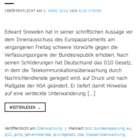
VERÖFFENTLICHT AM
9. MÄRZ 2014
VON
ELKE STEVEN
Edward Snowden hat in seiner schriftlichen Aussage vor
dem Innenausschuss des Europaparlaments am
vergangenen Freitag schwere Vorwürfe gegen die
Verfassungsorgane der Bundesrepublik erhoben. Nach
seinen Schilderungen hat Deutschland das G10 Gesetz,
in dem die Telekommunikationsüberwachung durch
Nachrichtendienste geregelt wird, auf Druck und nach
Maßgabe der NSA geändert. Er liefert damit Hinweise
auf eine verdeckte Unterwanderung […]
WEITERLESEN
→
Veröffentlicht am
Überwachung
|
Markiert
bnd
,
bundesregierung
,
eu
,
g10
,
gchq
,
geheimdienste
,
grundgesetz
,
libe
,
massenüberwachung
,