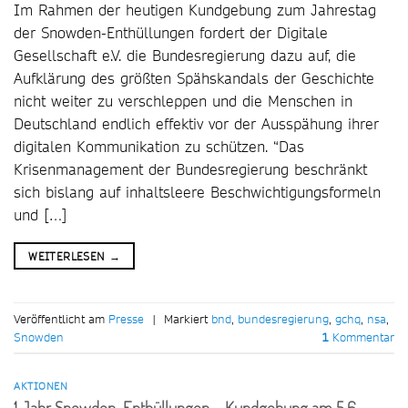
Im Rahmen der heutigen Kundgebung zum Jahrestag
der Snowden-Enthüllungen fordert der Digitale
Gesellschaft e.V. die Bundesregierung dazu auf, die
Aufklärung des größten Spähskandals der Geschichte
nicht weiter zu verschleppen und die Menschen in
Deutschland endlich effektiv vor der Ausspähung ihrer
digitalen Kommunikation zu schützen. “Das
Krisenmanagement der Bundesregierung beschränkt
sich bislang auf inhaltsleere Beschwichtigungsformeln
und […]
WEITERLESEN
→
Veröffentlicht am
Presse
|
Markiert
bnd
,
bundesregierung
,
gchq
,
nsa
,
Snowden
1
Kommentar
AKTIONEN
1 Jahr Snowden-Enthüllungen – Kundgebung am 5.6.