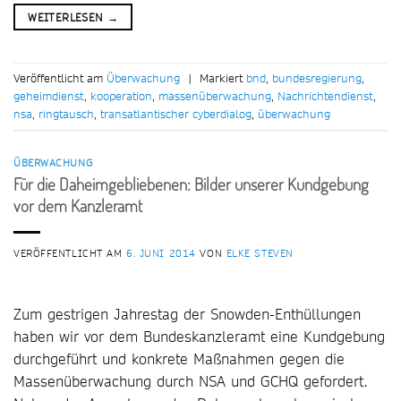
WEITERLESEN
→
Veröffentlicht am
Überwachung
|
Markiert
bnd
,
bundesregierung
,
geheimdienst
,
kooperation
,
massenüberwachung
,
Nachrichtendienst
,
nsa
,
ringtausch
,
transatlantischer cyberdialog
,
überwachung
ÜBERWACHUNG
Für die Daheimgebliebenen: Bilder unserer Kundgebung
vor dem Kanzleramt
VERÖFFENTLICHT AM
6. JUNI 2014
VON
ELKE STEVEN
Zum gestrigen Jahrestag der Snowden-Enthüllungen
haben wir vor dem Bundeskanzleramt eine Kundgebung
durchgeführt und konkrete Maßnahmen gegen die
Massenüberwachung durch NSA und GCHQ gefordert.