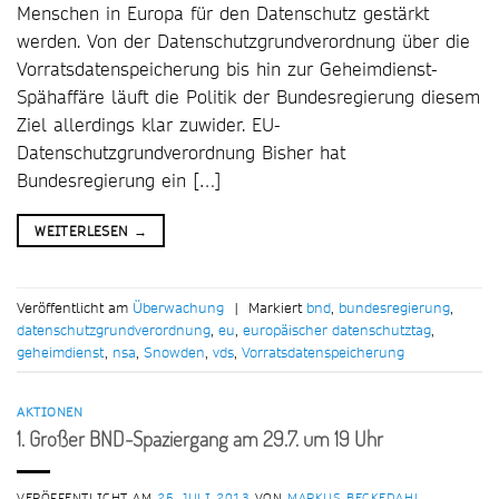
Menschen in Europa für den Datenschutz gestärkt
werden. Von der Datenschutzgrundverordnung über die
Vorratsdatenspeicherung bis hin zur Geheimdienst-
Spähaffäre läuft die Politik der Bundesregierung diesem
Ziel allerdings klar zuwider. EU-
Datenschutzgrundverordnung Bisher hat
Bundesregierung ein […]
WEITERLESEN
→
Veröffentlicht am
Überwachung
|
Markiert
bnd
,
bundesregierung
,
datenschutzgrundverordnung
,
eu
,
europäischer datenschutztag
,
geheimdienst
,
nsa
,
Snowden
,
vds
,
Vorratsdatenspeicherung
AKTIONEN
1. Großer BND-Spaziergang am 29.7. um 19 Uhr
VERÖFFENTLICHT AM
25. JULI 2013
VON
MARKUS BECKEDAHL