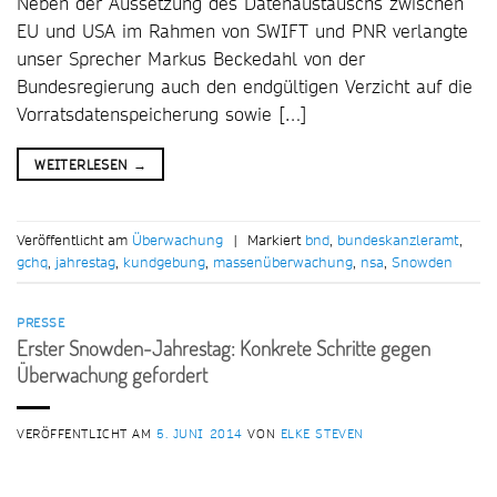
Neben der Aussetzung des Datenaustauschs zwischen
EU und USA im Rahmen von SWIFT und PNR verlangte
unser Sprecher Markus Beckedahl von der
Bundesregierung auch den endgültigen Verzicht auf die
Vorratsdatenspeicherung sowie […]
WEITERLESEN
→
Veröffentlicht am
Überwachung
|
Markiert
bnd
,
bundeskanzleramt
,
gchq
,
jahrestag
,
kundgebung
,
massenüberwachung
,
nsa
,
Snowden
PRESSE
Erster Snowden-Jahrestag: Konkrete Schritte gegen
Überwachung gefordert
VERÖFFENTLICHT AM
5. JUNI 2014
VON
ELKE STEVEN