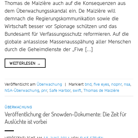
Thomas de Maizière auch auf die Konsequenzen aus
dem Überwachungsskandal ein. De Maizière will
demnach die Regierungskommunikation sowie die
Wirtschaft besser vor Spionage schützen und das
Bundesamt für Verfassungsschutz reformieren. Auf die
globale anlasslose Massenausspähung aller Menschen
durch die Geheimdienste der „Five […]
WEITERLESEN
→
Veröffentlicht am
Überwachung
|
Markiert
bnd
,
five eyes
,
nopnr
,
nsa
,
NSA-Überwachung
,
pnr
,
Safe Harbor
,
swift
,
Thomas de Maizière
ÜBERWACHUNG
Veröffentlichung der Snowden-Dokumente: Die Zeit für
Auslüchte ist vorbei