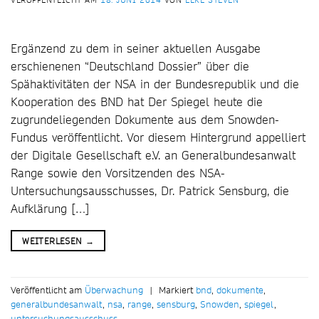
VERÖFFENTLICHT AM
18. JUNI 2014
VON
ELKE STEVEN
Ergänzend zu dem in seiner aktuellen Ausgabe
erschienenen “Deutschland Dossier” über die
Spähaktivitäten der NSA in der Bundesrepublik und die
Kooperation des BND hat Der Spiegel heute die
zugrundeliegenden Dokumente aus dem Snowden-
Fundus veröffentlicht. Vor diesem Hintergrund appelliert
der Digitale Gesellschaft e.V. an Generalbundesanwalt
Range sowie den Vorsitzenden des NSA-
Untersuchungsausschusses, Dr. Patrick Sensburg, die
Aufklärung […]
WEITERLESEN
→
Veröffentlicht am
Überwachung
|
Markiert
bnd
,
dokumente
,
generalbundesanwalt
,
nsa
,
range
,
sensburg
,
Snowden
,
spiegel
,
untersuchungsausschuss