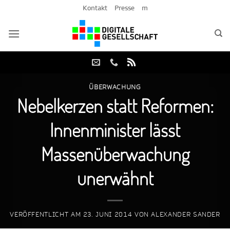
Zum
Kontakt
Presse
m
Inhalt
springen
ÜBERWACHUNG
Nebelkerzen statt Reformen:
Innenminister lässt
Massenüberwachung
unerwähnt
VERÖFFENTLICHT AM
23. JUNI 2014
VON
ALEXANDER SANDER