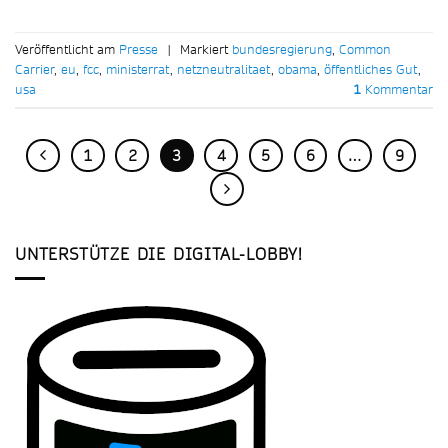
Veröffentlicht am
Presse
|
Markiert
bundesregierung
,
Common
Carrier
,
eu
,
fcc
,
ministerrat
,
netzneutralitaet
,
obama
,
öffentliches Gut
,
usa
1
Kommentar
1
2
3
4
5
6
…
9
UNTERSTÜTZE DIE DIGITAL-LOBBY!