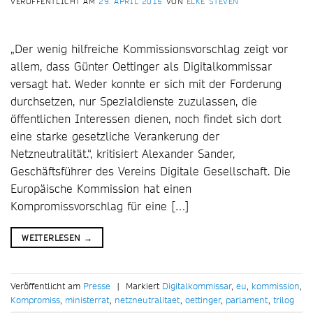
VERÖFFENTLICHT AM
29. APRIL 2015
VON
ELKE STEVEN
„Der wenig hilfreiche Kommissionsvorschlag zeigt vor
allem, dass Günter Oettinger als Digitalkommissar
versagt hat. Weder konnte er sich mit der Forderung
durchsetzen, nur Spezialdienste zuzulassen, die
öffentlichen Interessen dienen, noch findet sich dort
eine starke gesetzliche Verankerung der
Netzneutralität.“, kritisiert Alexander Sander,
Geschäftsführer des Vereins Digitale Gesellschaft. Die
Europäische Kommission hat einen
Kompromissvorschlag für eine […]
WEITERLESEN
→
Veröffentlicht am
Presse
|
Markiert
Digitalkommissar
,
eu
,
kommission
,
Kompromiss
,
ministerrat
,
netzneutralitaet
,
oettinger
,
parlament
,
trilog