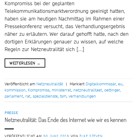
Kompromiss bei der geplanten
Telekommunikationsmarktverordnung geeinigt hatten,
haben sie am heutigen Nachmittag im Rahmen einer
Pressekonferenz versucht, das Verhandlungsergebnis
näher zu erläutern. Wer darauf gehofft hatte, nach den
dortigen Erklärungen genauer zu wissen, auf welche
Regeln zur Netzneutralität sich […]
WEITERLESEN
→
Veröffentlicht am
Netzneutralität
|
Markiert
Digitalkommissar
,
eu
,
kommission
,
Kompromiss
,
ministerrat
,
netzneutralitaet
,
oettinger
,
parlament
,
rat
,
spezialdienste
,
tsm
,
verhandlungen
PRESSE
Netzneutralität: Das Ende des Internet wie wir es kennen
VERÖFFENTLICHT AM
30. JUNI 2015
VON
ELKE STEVEN