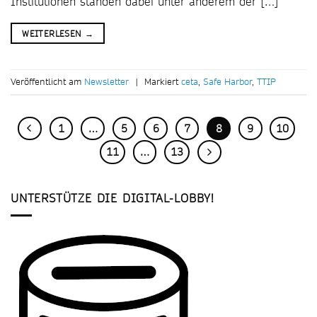
Institutionen standen dabei unter anderem der […]
WEITERLESEN
→
Veröffentlicht am
Newsletter
|
Markiert
ceta
,
Safe Harbor
,
TTIP
1
…
5
6
7
8
9
10
11
…
13
UNTERSTÜTZE DIE DIGITAL-LOBBY!