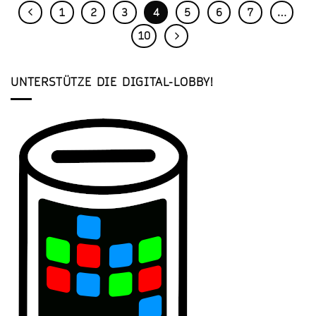
1
2
3
4
5
6
7
…
10
UNTERSTÜTZE DIE DIGITAL-LOBBY!