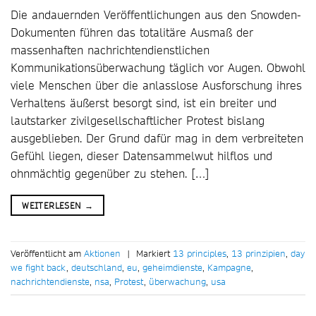
Die andauernden Veröffentlichungen aus den Snowden-
Dokumenten führen das totalitäre Ausmaß der
massenhaften nachrichtendienstlichen
Kommunikationsüberwachung täglich vor Augen. Obwohl
viele Menschen über die anlasslose Ausforschung ihres
Verhaltens äußerst besorgt sind, ist ein breiter und
lautstarker zivilgesellschaftlicher Protest bislang
ausgeblieben. Der Grund dafür mag in dem verbreiteten
Gefühl liegen, dieser Datensammelwut hilflos und
ohnmächtig gegenüber zu stehen. […]
WEITERLESEN
→
Veröffentlicht am
Aktionen
|
Markiert
13 principles
,
13 prinzipien
,
day
we fight back
,
deutschland
,
eu
,
geheimdienste
,
Kampagne
,
nachrichtendienste
,
nsa
,
Protest
,
überwachung
,
usa