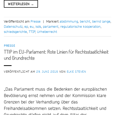
WEITERLESEN
→
Veröffentlicht am
Presse
|
Markiert
abstimmung
,
bericht
,
bernd lange
,
Datenschutz
,
ep
,
eu
,
isds
,
parlament
,
regulatorische kooperation
,
schiedsgerichte
,
TTIP
,
Urheberrecht
PRESSE
TTIP im EU-Parlament: Rote Linien für Rechtsstaatlichkeit
und Grundrechte
VERÖFFENTLICHT AM
29. JUNI 2015
VON
ELKE STEVEN
„Das Parlament muss die Bedenken der europäischen
Bevölkerung ernst nehmen und der Kommission klare
Grenzen bei der Verhandlung über das
Freihandelsabkommen setzen. Rechtsstaatlichkeit und
Grundrechte dürfen nicht auf dem Altar des