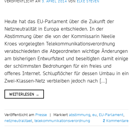
VERÖFFENTLICHT AM
3. APRIL 2014
VON
ELKE STEVEN
Heute hat das EU-Parlament über die Zukunft der
Netzneutralität in Europa entschieden. In der
Abstimmung über die von der Kommissarin Neelie
Kroes vorgelegten Telekommunikationsverordnung
verabschiedeten die Abgeordneten wichtige Änderungen
am bisherigen Entwurfstext und beseitigten damit einige
der schlimmsten Bedrohungen für ein freies und
offenes Internet. Schlupflöcher für dessen Umbau in ein
Zwei-Klassen-Netz verbleiben jedoch nach […]
WEITERLESEN
→
Veröffentlicht am
Presse
|
Markiert
abstimmung
,
eu
,
EU-Parlament
,
netzneutralitaet
,
telekommunikationsverordnung
2
Kommentare