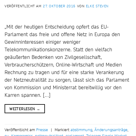
VERÖFFENTLICHT AM
27. OKTOBER 2015
VON
ELKE STEVEN
„Mit der heutigen Entscheidung opfert das EU-
Parlament das freie und offene Netz in Europa den
Gewinninteressen einiger weniger
Telekommunikationskonzerne. Statt den vielfach
geäußerten Bedenken von Zivilgesellschaft,
Verbraucherschützern, Online-Wirtschaft und Medien
Rechnung zu tragen und für eine starke Verankerung
der Netzneutralität zu sorgen, lässt sich das Parlament
von Kommission und Ministerrat bereitwillig vor den
Karren spannen. […]
WEITERLESEN
→
Veröffentlicht am
Presse
|
Markiert
abstimmung
,
Änderungsanträge
,
eu
,
Kompromiss
,
netzneutralitaet
,
parlament
,
Telecom Single Market
,