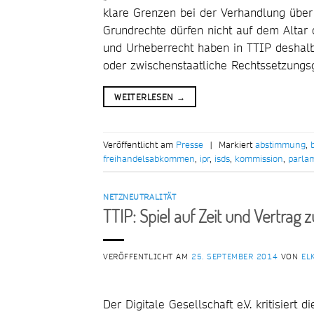
klare Grenzen bei der Verhandlung über
Grundrechte dürfen nicht auf dem Altar 
und Urheberrecht haben in TTIP deshalb
oder zwischenstaatliche Rechtssetzungsgr
WEITERLESEN
→
Veröffentlicht am
Presse
|
Markiert
abstimmung
,
freihandelsabkommen
,
ipr
,
isds
,
kommission
,
parla
NETZNEUTRALITÄT
TTIP: Spiel auf Zeit und Vertrag z
VERÖFFENTLICHT AM
25. SEPTEMBER 2014
VON
EL
Der Digitale Gesellschaft e.V. kritisie