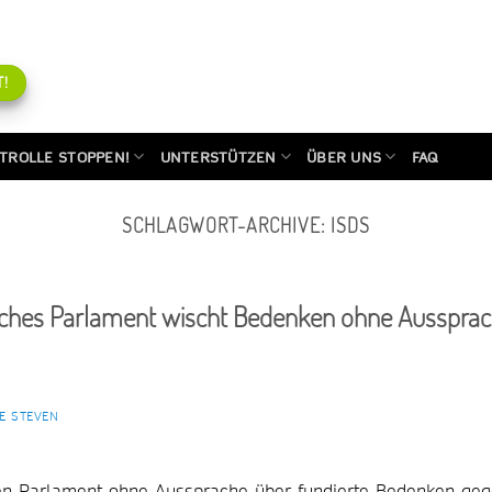
!
TROLLE STOPPEN!
UNTERSTÜTZEN
ÜBER UNS
FAQ
SCHLAGWORT-ARCHIVE:
ISDS
sches Parlament wischt Bedenken ohne Ausspra
E STEVEN
hen Parlament ohne Aussprache über fundierte Bedenken ge