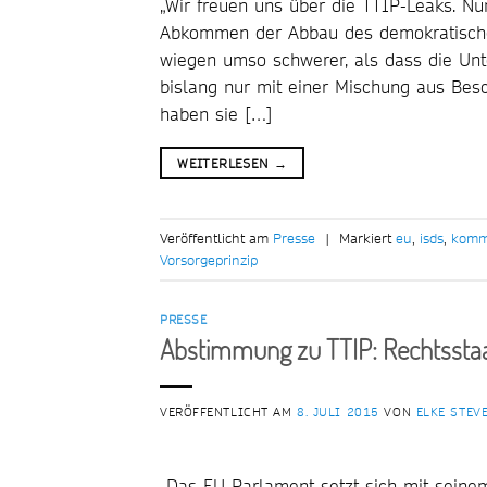
„Wir freuen uns über die TTIP-Leaks. Nu
Abkommen der Abbau des demokratischen
wiegen umso schwerer, als dass die Unte
bislang nur mit einer Mischung aus Bes
haben sie […]
WEITERLESEN
→
Veröffentlicht am
Presse
|
Markiert
eu
,
isds
,
komm
Vorsorgeprinzip
PRESSE
Abstimmung zu TTIP: Rechtsstaa
VERÖFFENTLICHT AM
8. JULI 2015
VON
ELKE STEV
„Das EU-Parlament setzt sich mit seine