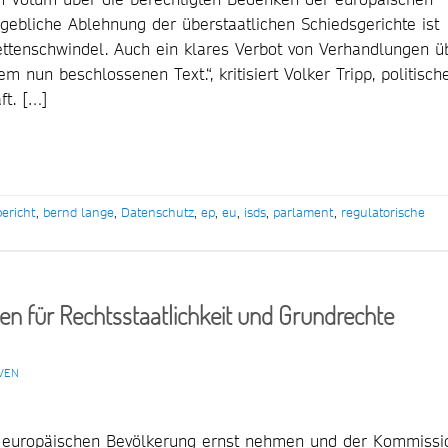
ebliche Ablehnung der überstaatlichen Schiedsgerichte ist
ikettenschwindel. Auch ein klares Verbot von Verhandlungen ü
 nun beschlossenen Text.“, kritisiert Volker Tripp, politisch
ft. […]
bericht
,
bernd lange
,
Datenschutz
,
ep
,
eu
,
isds
,
parlament
,
regulatorische
en für Rechtsstaatlichkeit und Grundrechte
VEN
 europäischen Bevölkerung ernst nehmen und der Kommissi