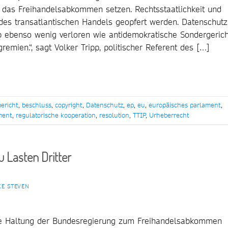
 das Freihandelsabkommen setzen. Rechtsstaatlichkeit und
des transatlantischen Handels geopfert werden. Datenschutz
 ebenso wenig verloren wie antidemokratische Sondergeric
emien.“, sagt Volker Tripp, politischer Referent des […]
bericht
,
beschluss
,
copyright
,
Datenschutz
,
ep
,
eu
,
europäisches parlament
,
ment
,
regulatorische kooperation
,
resolution
,
TTIP
,
Urheberrecht
u Lasten Dritter
KE STEVEN
rt die Haltung der Bundesregierung zum Freihandelsabkommen