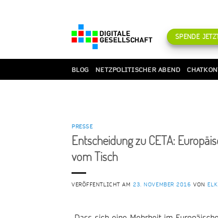
Zum
Inhalt
springen
SPENDE JETZT
BLOG
NETZPOLITISCHER ABEND
CHATKON
PRESSE
Entscheidung zu CETA: Europäi
vom Tisch
VERÖFFENTLICHT AM
23. NOVEMBER 2016
VON
ELK
„Dass sich eine Mehrheit im Europäisc