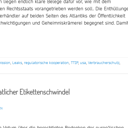
n liegen endlich klare Belege dafür vor, wie mit dem
 Rechtsstaats vorangetrieben werden soll. Die Enthüllung
rhändler auf beiden Seiten des Atlantiks der Öffentlichkeit
chwichtigungen und Geheimniskrämerei begegnet sind. Dami
ission
,
Leaks
,
regulatorische kooperation
,
TTIP
,
usa
,
Verbraucherschutz
,
tlicher Etikettenschwindel
EN
m Votum über die berechtigten Bedenken der europäischen