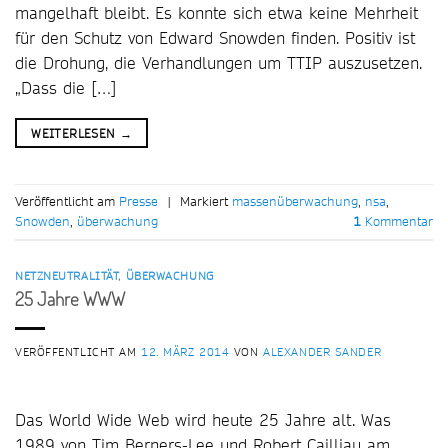
mangelhaft bleibt. Es konnte sich etwa keine Mehrheit
für den Schutz von Edward Snowden finden. Positiv ist
die Drohung, die Verhandlungen um TTIP auszusetzen.
„Dass die […]
WEITERLESEN
→
Veröffentlicht am
Presse
|
Markiert
massenüberwachung
,
nsa
,
Snowden
,
überwachung
1
Kommentar
NETZNEUTRALITÄT
,
ÜBERWACHUNG
25 Jahre WWW
VERÖFFENTLICHT AM
12. MÄRZ 2014
VON
ALEXANDER SANDER
Das World Wide Web wird heute 25 Jahre alt. Was
1989 von Tim Berners-Lee und Robert Cailliau am