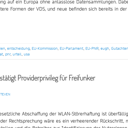
fnung auf ein Europa ohne anlasslose Datensammlungen. Dab
tere Formen der VDS, und neue befinden sich bereits in der
lien
,
entscheidung
,
EU-Kommission
,
EU-Parlament
,
EU-PNR
,
eugh
,
Gutachte
at
,
pnr
,
urteil
,
usa
ätigt Providerprivileg für Freifunker
STEVEN
etzliche Abschaffung der WLAN-Störerhaftung ist überfällig
 der Rechtsprechung wäre es ein verheerender Rückschritt, 
tellen und die Betreiber zur Identifizierung der Nutzerinnen