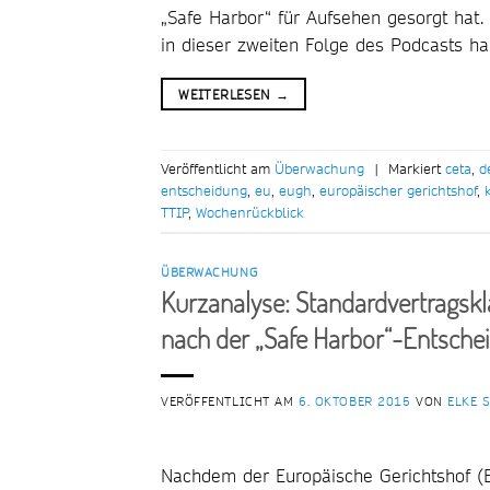
„Safe Harbor“ für Aufsehen gesorgt hat
in dieser zweiten Folge des Podcasts h
WEITERLESEN
→
Veröffentlicht am
Überwachung
|
Markiert
ceta
,
d
entscheidung
,
eu
,
eugh
,
europäischer gerichtshof
,
TTIP
,
Wochenrückblick
ÜBERWACHUNG
Kurzanalyse: Standardvertragskl
nach der „Safe Harbor“-Entsche
VERÖFFENTLICHT AM
6. OKTOBER 2015
VON
ELKE 
Nachdem der Europäische Gerichtshof (