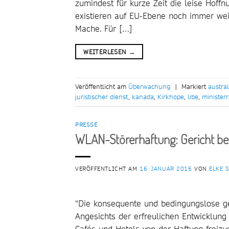
zumindest für kurze Zeit die leise Hof
existieren auf EU-Ebene noch immer wei
Mache. Für […]
WEITERLESEN
→
Veröffentlicht am
Überwachung
|
Markiert
austra
juristischer dienst
,
kanada
,
Kirkhope
,
libe
,
ministerr
PRESSE
WLAN-Störerhaftung: Gericht best
VERÖFFENTLICHT AM
16. JANUAR 2015
VON
ELKE 
“Die konsequente und bedingungslose ges
Angesichts der erfreulichen Entwicklung
Cafés und Hotels von der Haftung freizus