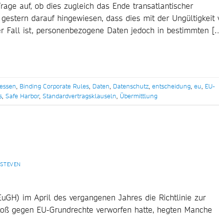
 Frage auf, ob dies zugleich das Ende transatlantischer
 gestern darauf hingewiesen, dass dies mit der Ungültigkeit 
er Fall ist, personenbezogene Daten jedoch in bestimmten [
essen
,
Binding Corporate Rules
,
Daten
,
Datenschutz
,
entscheidung
,
eu
,
EU-
s
,
Safe Harbor
,
Standardvertragsklauseln
,
Übermittlung
 STEVEN
uGH) im April des vergangenen Jahres die Richtlinie zur
toß gegen EU-Grundrechte verworfen hatte, hegten Manche