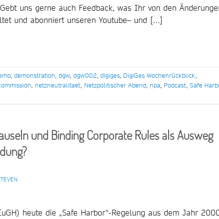
. Gebt uns gerne auch Feedback, was Ihr von den Änderunge
altet und abonniert unseren Youtube– und […]
emo
,
demonstration
,
dgw
,
dgw002
,
digiges
,
DigiGes Wochenrückblick
,
kommission
,
netzneutralitaet
,
Netzpolitischer Abend
,
npa
,
Podcast
,
Safe Harb
auseln und Binding Corporate Rules als Ausweg
idung?
STEVEN
EuGH) heute die „Safe Harbor“-Regelung aus dem Jahr 200