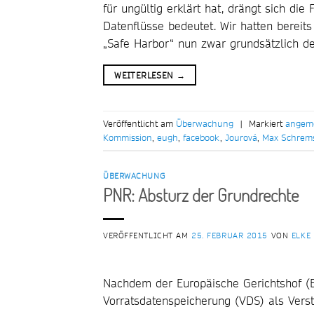
für ungültig erklärt hat, drängt sich die
Datenflüsse bedeutet. Wir hatten bereits
„Safe Harbor“ nun zwar grundsätzlich d
WEITERLESEN
→
Veröffentlicht am
Überwachung
|
Markiert
angem
Kommission
,
eugh
,
facebook
,
Jourová
,
Max Schrem
ÜBERWACHUNG
PNR: Absturz der Grundrechte
VERÖFFENTLICHT AM
25. FEBRUAR 2015
VON
ELKE
Nachdem der Europäische Gerichtshof (E
Vorratsdatenspeicherung (VDS) als Vers