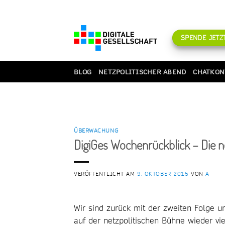
Zum
Inhalt
springen
SPENDE JETZT
BLOG
NETZPOLITISCHER ABEND
CHATKON
ÜBERWACHUNG
DigiGes Wochenrückblick – Die 
VERÖFFENTLICHT AM
9. OKTOBER 2015
VON
A
Wir sind zurück mit der zweiten Folge 
auf der netzpolitischen Bühne wieder v