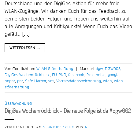
Deutschland und der DigiGes-Aktion für mehr freie
WLAN-Zugänge. Wir danken Euch für das Feedback zu
den ersten beiden Folgen und freuen uns weiterhin auf
alle Anregungen und Kritikpunkte! Wenn Euch das Video
gefällt, […]
WEITERLESEN
→
Veröffentlicht am
WLAN Störerhaftung
|
Markiert
dgw
,
DGW003
,
DigiGes Wochenrückblick
,
EU-PNR
,
facebook
,
freie netze
,
google
,
nopnr
,
pnr
,
Safe Harbor
,
vds
,
Vorratsdatenspeicherung
,
wlan
,
wlan-
störerhaftung
ÜBERWACHUNG
DigiGes Wochenrückblick – Die neue Folge ist da #dgw002
VERÖFFENTLICHT AM
9. OKTOBER 2015
VON
A