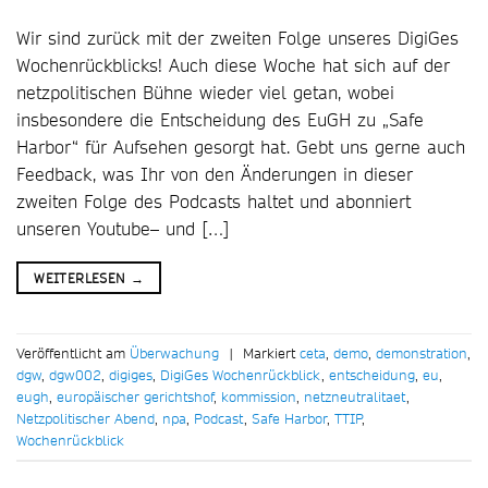
Wir sind zurück mit der zweiten Folge unseres DigiGes
Wochenrückblicks! Auch diese Woche hat sich auf der
netzpolitischen Bühne wieder viel getan, wobei
insbesondere die Entscheidung des EuGH zu „Safe
Harbor“ für Aufsehen gesorgt hat. Gebt uns gerne auch
Feedback, was Ihr von den Änderungen in dieser
zweiten Folge des Podcasts haltet und abonniert
unseren Youtube– und […]
WEITERLESEN
→
Veröffentlicht am
Überwachung
|
Markiert
ceta
,
demo
,
demonstration
,
dgw
,
dgw002
,
digiges
,
DigiGes Wochenrückblick
,
entscheidung
,
eu
,
eugh
,
europäischer gerichtshof
,
kommission
,
netzneutralitaet
,
Netzpolitischer Abend
,
npa
,
Podcast
,
Safe Harbor
,
TTIP
,
Wochenrückblick