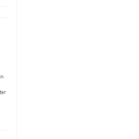
in
ter