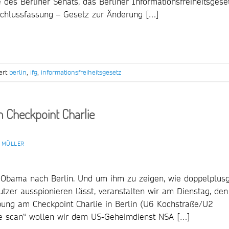
 des Berliner Senats, das Berliner Informationsfreiheitsgese
schlussfassung – Gesetz zur Änderung […]
ert
berlin
,
ifg
,
informationsfreiheitsgesetz
Checkpoint Charlie
 MÜLLER
Obama nach Berlin. Und um ihm zu zeigen, wie doppelplusg
utzer ausspionieren lässt, veranstalten wir am Dienstag, den
ung am Checkpoint Charlie in Berlin (U6 Kochstraße/U2
we scan“ wollen wir dem US-Geheimdienst NSA […]