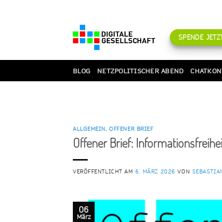
Zum
Inhalt
springen
SPENDE JETZT
BLOG
NETZPOLITISCHER ABEND
CHATKON
ALLGEMEIN
,
OFFENER BRIEF
Offener Brief: Informationsfreihe
VERÖFFENTLICHT AM
6. MÄRZ 2026
VON
SEBASTIA
06
März