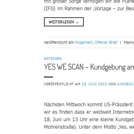
mit großer Sorge verfolgen wir die Pläne
(IFG) im Rahmen der „Vorlage – zur Be
WEITERLESEN
→
Veröffentlicht am
Allgemein
,
Offener Brief
|
Marki
AKTIONEN
YES WE SCAN – Kundgebung am 
VERÖFFENTLICHT AM
15. JUNI 2013
VON
ANDREAS
Nächsten Mittwoch kommt US-Präsident 
wir es finden dass er weltweit Internetn
18. Juni um 13 Uhr eine kleine Kundgeb
Mohrenstraße). Unter dem Motto „Yes, 