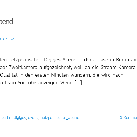
Abend
BECKEDAHL
itten netzpolitischen Digiges-Abend in der c-base in Berlin am
t der Zweitkamera aufgezeichnet, weil da die Stream-Kamera
 Qualität in den ersten Minuten wundern, die wird nach
nhalt von YouTube anzeigen Wenn […]
t
berlin
,
digiges
,
event
,
netzpolitischer_abend
1
Kommen