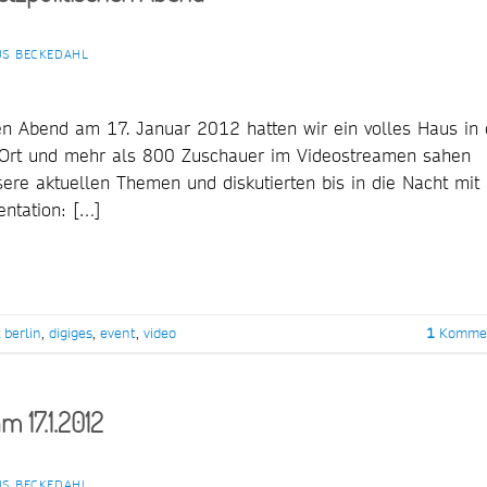
S BECKEDAHL
en Abend am 17. Januar 2012 hatten wir ein volles Haus in 
r Ort und mehr als 800 Zuschauer im Videostreamen sahen
ere aktuellen Themen und diskutierten bis in die Nacht mit
entation: […]
t
berlin
,
digiges
,
event
,
video
1
Kommen
m 17.1.2012
S BECKEDAHL