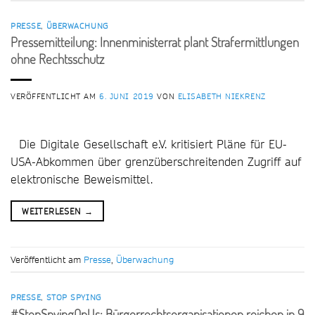
PRESSE
,
ÜBERWACHUNG
Pressemitteilung: Innenministerrat plant Strafermittlungen
ohne Rechtsschutz
VERÖFFENTLICHT AM
6. JUNI 2019
VON
ELISABETH NIEKRENZ
Die Digitale Gesellschaft e.V. kritisiert Pläne für EU-
USA-Abkommen über grenzüberschreitenden Zugriff auf
elektronische Beweismittel.
WEITERLESEN
→
Veröffentlicht am
Presse
,
Überwachung
PRESSE
,
STOP SPYING
#StopSpyingOnUs: Bürgerrechtsorganisationen reichen in 9