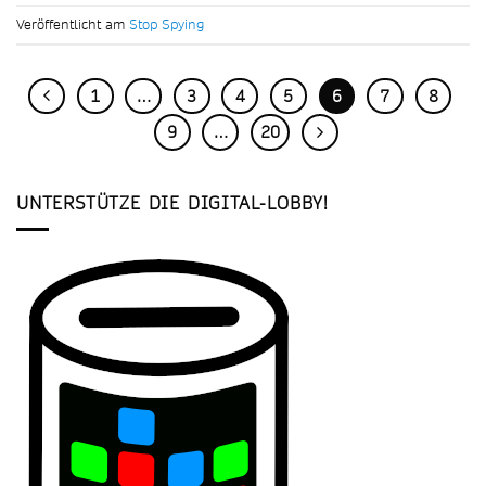
Veröffentlicht am
Stop Spying
1
…
3
4
5
6
7
8
9
…
20
UNTERSTÜTZE DIE DIGITAL-LOBBY!