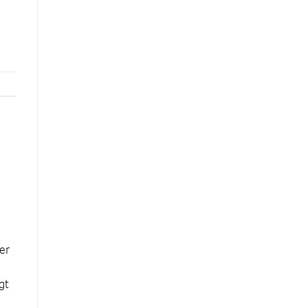
er
gt