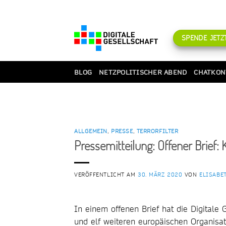
Zum
Inhalt
springen
SPENDE JETZT
BLOG
NETZPOLITISCHER ABEND
CHATKON
ALLGEMEIN
,
PRESSE
,
TERRORFILTER
Pressemitteilung: Offener Brief: 
VERÖFFENTLICHT AM
30. MÄRZ 2020
VON
ELISABE
In einem offenen Brief hat die Digitale 
und elf weiteren europäischen Organisat