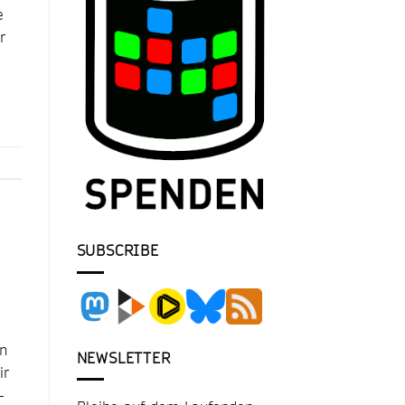
e
r
SUBSCRIBE
en
NEWSLETTER
ir
-