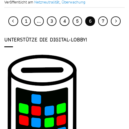
Veröffentlicht am
Netzneutralität
,
Überwachung
1
…
3
4
5
6
7
UNTERSTÜTZE DIE DIGITAL-LOBBY!