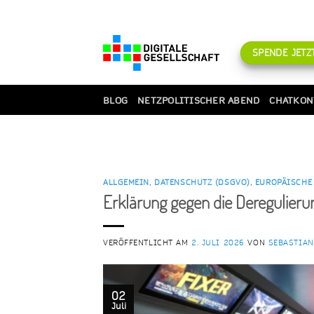
Zum
Inhalt
springen
SPENDE JETZT
BLOG
NETZPOLITISCHER ABEND
CHATKON
ALLGEMEIN
,
DATENSCHUTZ (DSGVO)
,
EUROPÄISCHE
Erklärung gegen die Deregulier
VERÖFFENTLICHT AM
2. JULI 2026
VON
SEBASTIA
02
Juli