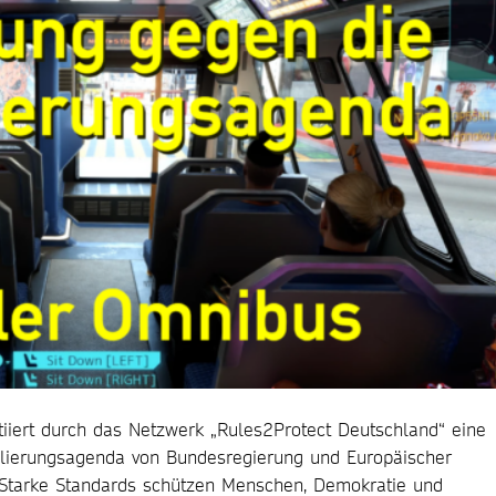
nitiiert durch das Netzwerk „Rules2Protect Deutschland“ eine
gulierungsagenda von Bundesregierung und Europäischer
Starke Standards schützen Menschen, Demokratie und