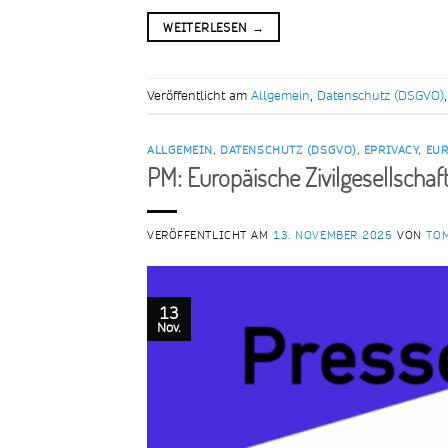
WEITERLESEN
→
Veröffentlicht am
Allgemein
,
Datenschutz (DSGVO)
ALLGEMEIN
,
DATENSCHUTZ (DSGVO)
,
EPRIVACY
,
EUR
PM: Europäische Zivilgesellschaf
VERÖFFENTLICHT AM
13. NOVEMBER 2025
VON
TO
13
Nov.