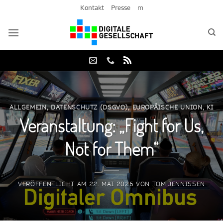
Zum
Kontakt
Presse
m
Inhalt
springen
ALLGEMEIN
,
DATENSCHUTZ (DSGVO)
,
EUROPÄISCHE UNION
,
KI
Veranstaltung: „Fight for Us,
Not for Them“
VERÖFFENTLICHT AM
22. MAI 2026
VON
TOM JENNISSEN