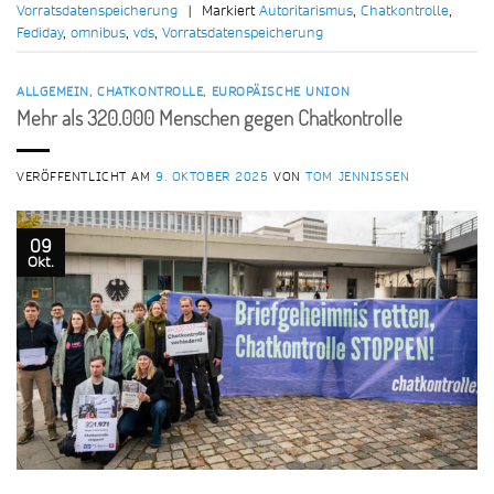
Vorratsdatenspeicherung
|
Markiert
Autoritarismus
,
Chatkontrolle
,
Fediday
,
omnibus
,
vds
,
Vorratsdatenspeicherung
ALLGEMEIN
,
CHATKONTROLLE
,
EUROPÄISCHE UNION
Mehr als 320.000 Menschen gegen Chatkontrolle
VERÖFFENTLICHT AM
9. OKTOBER 2025
VON
TOM JENNISSEN
09
Okt.