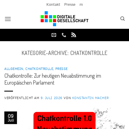
Zum
Kontakt
Presse
m
Inhalt
springen
KATEGORIE-ARCHIVE:
CHATKONTROLLE
ALLGEMEIN
,
CHATKONTROLLE
,
PRESSE
Chatkontrolle: Zur heutigen Neuabstimmung im
Europäischen Parlament
VERÖFFENTLICHT AM
9. JULI 2026
VON
KONSTANTIN MACHER
09
Juli