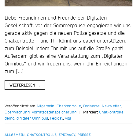
Liebe Freundinnen und Freunde der Digitalen
Gesellschaft, vor der Sommerpause engagieren wir uns
gerade aktiv gegen die neuen Polizeigesetze und die
Chatkontrolle – und Ihr könnt uns dabei unterstützen,
zum Beispiel indem Ihr mit uns auf die Straße geht!
Außerdem gibt es eine Veranstaltung zum „Digitalen
Omnibus“ und wir freuen uns, wenn Ihr Einreichungen
zum […]
WEITERLESEN
→
Veröffentlicht am
Allgemein
,
Chatkontrolle
,
Fediverse
,
Newsletter
,
Überwachung
,
Vorratsdatenspeicherung
|
Markiert
Chatkontrolle
,
demo
,
digitaler Omnibus
,
Fediday
,
vds
ALLGEMEIN
,
CHATKONTROLLE
,
EPRIVACY
,
PRESSE