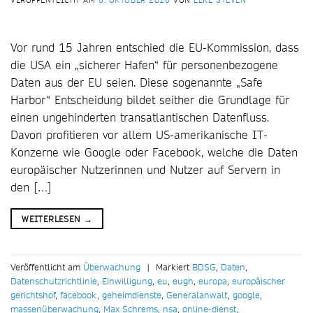
VERÖFFENTLICHT AM
5. OKTOBER 2015
VON
ELKE STEVEN
Vor rund 15 Jahren entschied die EU-Kommission, dass
die USA ein „sicherer Hafen“ für personenbezogene
Daten aus der EU seien. Diese sogenannte „Safe
Harbor“ Entscheidung bildet seither die Grundlage für
einen ungehinderten transatlantischen Datenfluss.
Davon profitieren vor allem US-amerikanische IT-
Konzerne wie Google oder Facebook, welche die Daten
europäischer Nutzerinnen und Nutzer auf Servern in
den […]
WEITERLESEN
→
Veröffentlicht am
Überwachung
|
Markiert
BDSG
,
Daten
,
Datenschutzrichtlinie
,
Einwilligung
,
eu
,
eugh
,
europa
,
europäischer
gerichtshof
,
facebook
,
geheimdienste
,
Generalanwalt
,
google
,
massenüberwachung
,
Max Schrems
,
nsa
,
online-dienst
,