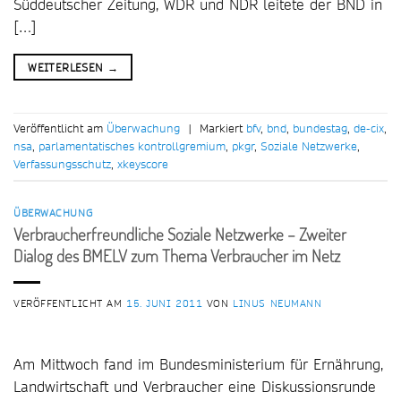
Süddeutscher Zeitung, WDR und NDR leitete der BND in
[…]
WEITERLESEN
→
Veröffentlicht am
Überwachung
|
Markiert
bfv
,
bnd
,
bundestag
,
de-cix
,
nsa
,
parlamentatisches kontrollgremium
,
pkgr
,
Soziale Netzwerke
,
Verfassungsschutz
,
xkeyscore
ÜBERWACHUNG
Verbraucherfreundliche Soziale Netzwerke – Zweiter
Dialog des BMELV zum Thema Verbraucher im Netz
VERÖFFENTLICHT AM
15. JUNI 2011
VON
LINUS NEUMANN
Am Mittwoch fand im Bundesministerium für Ernährung,
Landwirtschaft und Verbraucher eine Diskussionsrunde