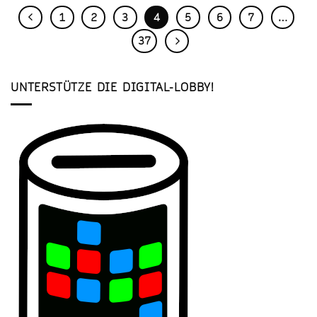
1
2
3
4
5
6
7
…
37
UNTERSTÜTZE DIE DIGITAL-LOBBY!