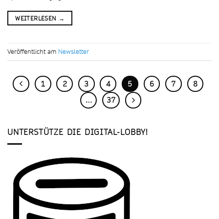
WEITERLESEN
→
Veröffentlicht am
Newsletter
1
2
3
4
5
6
7
8
…
37
UNTERSTÜTZE DIE DIGITAL-LOBBY!