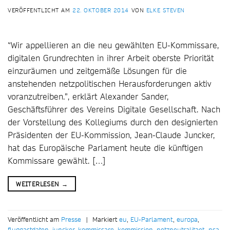
VERÖFFENTLICHT AM
22. OKTOBER 2014
VON
ELKE STEVEN
“Wir appellieren an die neu gewählten EU-Kommissare,
digitalen Grundrechten in ihrer Arbeit oberste Priorität
einzuräumen und zeitgemäße Lösungen für die
anstehenden netzpolitischen Herausforderungen aktiv
voranzutreiben.”, erklärt Alexander Sander,
Geschäftsführer des Vereins Digitale Gesellschaft. Nach
der Vorstellung des Kollegiums durch den designierten
Präsidenten der EU-Kommission, Jean-Claude Juncker,
hat das Europäische Parlament heute die künftigen
Kommissare gewählt. […]
WEITERLESEN
→
Veröffentlicht am
Presse
|
Markiert
eu
,
EU-Parlament
,
europa
,
fluggastdaten
,
juncker
,
kommissare
,
kommission
,
netzneutralitaet
,
nsa
,