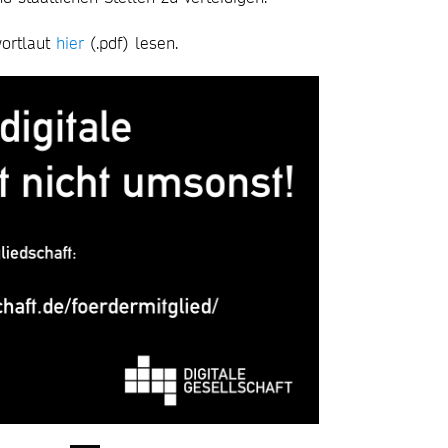
wortlaut
hier
(.pdf) lesen.