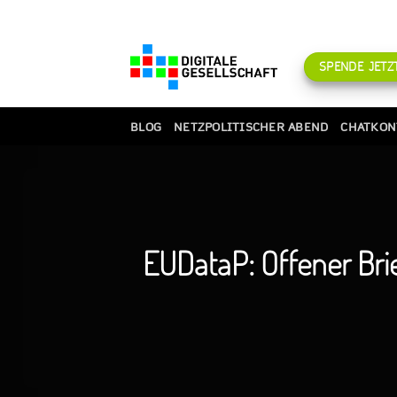
Zum
Inhalt
springen
SPENDE JETZT
BLOG
NETZPOLITISCHER ABEND
CHATKON
EUDataP: Offener Bri