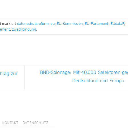
d markiert
datenschutzreform
,
eu
,
EU-Kommission
,
EU-Parlament
,
EUdataP
,
lament
,
zweckbindung
.
BND-Spionage: Mit 40.000 Selektoren ge
hlag zur
Deutschland und Europa
KONTAKT
DATENSCHUTZ