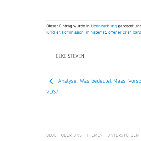
Dieser Eintrag wurde in
Überwachung
gepostet un
juncker
,
kommission
,
ministerrat
,
offener brief
,
par
ELKE STEVEN
Analyse: Was bedeutet Maas‘ Vorsc
VDS?
BLOG
ÜBER UNS
THEMEN
UNTERSTÜTZEN