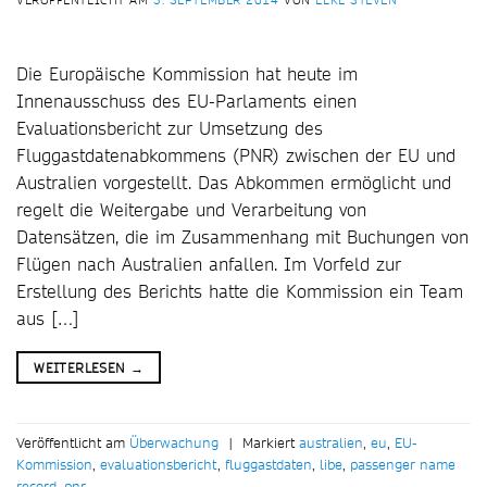
VERÖFFENTLICHT AM
3. SEPTEMBER 2014
VON
ELKE STEVEN
Die Europäische Kommission hat heute im
Innenausschuss des EU-Parlaments einen
Evaluationsbericht zur Umsetzung des
Fluggastdatenabkommens (PNR) zwischen der EU und
Australien vorgestellt. Das Abkommen ermöglicht und
regelt die Weitergabe und Verarbeitung von
Datensätzen, die im Zusammenhang mit Buchungen von
Flügen nach Australien anfallen. Im Vorfeld zur
Erstellung des Berichts hatte die Kommission ein Team
aus […]
WEITERLESEN
→
Veröffentlicht am
Überwachung
|
Markiert
australien
,
eu
,
EU-
Kommission
,
evaluationsbericht
,
fluggastdaten
,
libe
,
passenger name
record
,
pnr