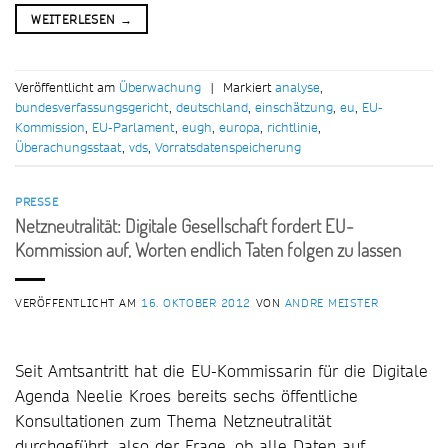
WEITERLESEN
→
Veröffentlicht am
Überwachung
|
Markiert
analyse
,
bundesverfassungsgericht
,
deutschland
,
einschätzung
,
eu
,
EU-
Kommission
,
EU-Parlament
,
eugh
,
europa
,
richtlinie
,
Überachungsstaat
,
vds
,
Vorratsdatenspeicherung
PRESSE
Netzneutralität: Digitale Gesellschaft fordert EU-
Kommission auf, Worten endlich Taten folgen zu lassen
VERÖFFENTLICHT AM
16. OKTOBER 2012
VON
ANDRE MEISTER
Seit Amtsantritt hat die EU-Kommissarin für die Digitale
Agenda Neelie Kroes bereits sechs öffentliche
Konsultationen zum Thema Netzneutralität
durchgeführt, also der Frage, ob alle Daten auf