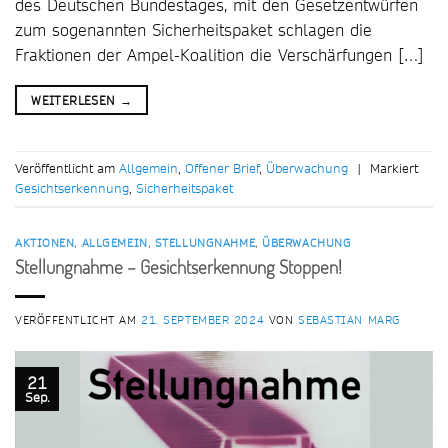
des Deutschen Bundestages, mit den Gesetzentwürfen
zum sogenannten Sicherheitspaket schlagen die
Fraktionen der Ampel-Koalition die Verschärfungen […]
WEITERLESEN
→
Veröffentlicht am
Allgemein
,
Offener Brief
,
Überwachung
|
Markiert
Gesichtserkennung
,
Sicherheitspaket
AKTIONEN
,
ALLGEMEIN
,
STELLUNGNAHME
,
ÜBERWACHUNG
Stellungnahme – Gesichtserkennung Stoppen!
VERÖFFENTLICHT AM
21. SEPTEMBER 2024
VON
SEBASTIAN MARG
21
Sep.