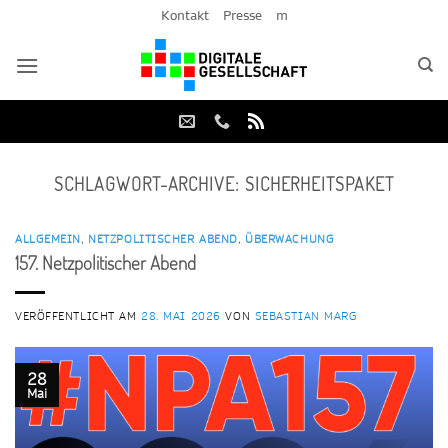
Zum
Kontakt
Presse
m
Inhalt
springen
SCHLAGWORT-ARCHIVE:
SICHERHEITSPAKET
ALLGEMEIN
,
NETZPOLITISCHER ABEND
,
ÜBERWACHUNG
157. Netzpolitischer Abend
VERÖFFENTLICHT AM
28. MAI 2026
VON
SEBASTIAN MARG
28
Mai