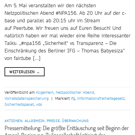
Am 5. Mai veranstalten wir den nächsten
Netzpolitischen Abend #NPA156. Ab 20 Uhr auf der c-
base und parallel ab 20:15 uhr im Stream
auf Peertube. Wir freuen uns auf Euren Besuch! Und
natürlich haben wir mal wieder eine Reihe interessanter
Talks: „#npa156 „Sicherheit“ vs Transparenz – Die
Einschränkung des Berliner IFG – Thomas Babyesiza“
von fair.tube […]
WEITERLESEN
→
Veröffentlicht am
Allgemein
,
Netzpolitischer Abend
,
Vorratsdatenspeicherung
|
Markiert
ifg
,
informationsfreiheitsgesetz
,
Sicherheitspaket
,
vds
AKTIONEN
,
ALLGEMEIN
,
PRESSE
,
ÜBERWACHUNG
Pressemitteilung: Die größte Enttäuschung seit Beginn der