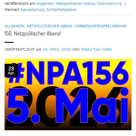
Veröffentlicht am
Allgemein
,
Netzpolitischer Abend
,
Überwachung
|
Markiert
Gewaltschutz
,
Sicherheitspaket
ALLGEMEIN
,
NETZPOLITISCHER ABEND
,
VORRATSDATENSPEICHERUNG
156. Netzpolitischer Abend
VERÖFFENTLICHT AM
28. APRIL 2026
VON
SEBASTIAN MARG
28
Apr.