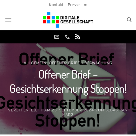
Zum
Kontakt
Presse
m
Inhalt
springen
ALLGEMEIN
,
OFFENER BRIEF
,
ÜBERWACHUNG
Offener Brief –
Gesichtserkennung Stoppen!
VERÖFFENTLICHT AM
23. SEPTEMBER 2024
VON
SEBASTIAN
MARG