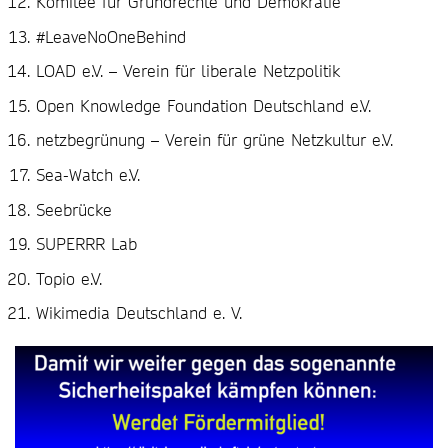
Komitee für Grundrechte und Demokratie
#LeaveNoOneBehind
LOAD e.V. – Verein für liberale Netzpolitik
Open Knowledge Foundation Deutschland e.V.
netzbegrünung – Verein für grüne Netzkultur e.V.
Sea-Watch e.V.
Seebrücke
SUPERRR Lab
Topio e.V.
Wikimedia Deutschland e. V.