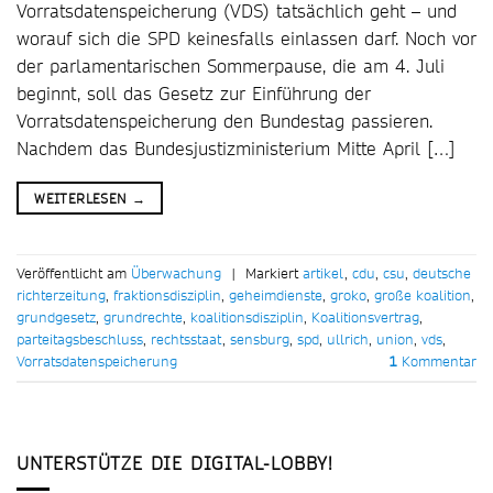
Vorratsdatenspeicherung (VDS) tatsächlich geht – und
worauf sich die SPD keinesfalls einlassen darf. Noch vor
der parlamentarischen Sommerpause, die am 4. Juli
beginnt, soll das Gesetz zur Einführung der
Vorratsdatenspeicherung den Bundestag passieren.
Nachdem das Bundesjustizministerium Mitte April […]
WEITERLESEN
→
Veröffentlicht am
Überwachung
|
Markiert
artikel
,
cdu
,
csu
,
deutsche
richterzeitung
,
fraktionsdisziplin
,
geheimdienste
,
groko
,
große koalition
,
grundgesetz
,
grundrechte
,
koalitionsdisziplin
,
Koalitionsvertrag
,
parteitagsbeschluss
,
rechtsstaat
,
sensburg
,
spd
,
ullrich
,
union
,
vds
,
Vorratsdatenspeicherung
1
Kommentar
UNTERSTÜTZE DIE DIGITAL-LOBBY!