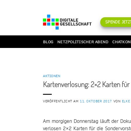
Zum
Inhalt
springen
SPENDE JETZT
BLOG
NETZPOLITISCHER ABEND
CHATKON
AKTIONEN
Kartenverlosung: 2×2 Karten fü
VERÖFFENTLICHT AM
11. OKTOBER 2017
VON
ELKE
Am morgigen Donnerstag läuft der Dokum
verlosen 2×2 Karten für die Sondervorst