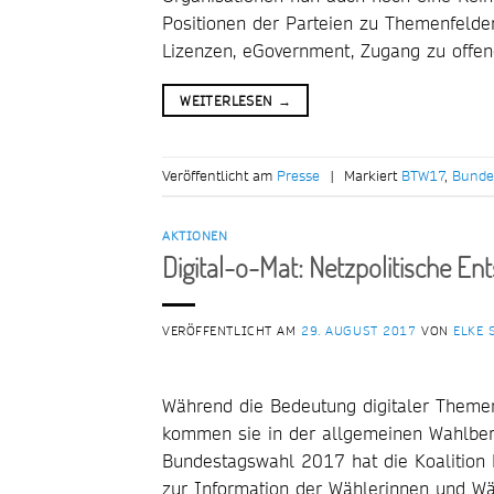
Positionen der Parteien zu Themenfelder
Lizenzen, eGovernment, Zugang zu offen
WEITERLESEN
→
Veröffentlicht am
Presse
|
Markiert
BTW17
,
Bunde
AKTIONEN
Digital-o-Mat: Netzpolitische E
VERÖFFENTLICHT AM
29. AUGUST 2017
VON
ELKE 
Während die Bedeutung digitaler Themen 
kommen sie in der allgemeinen Wahlberic
Bundestagswahl 2017 hat die Koalition F
zur Information der Wählerinnen und Wäh