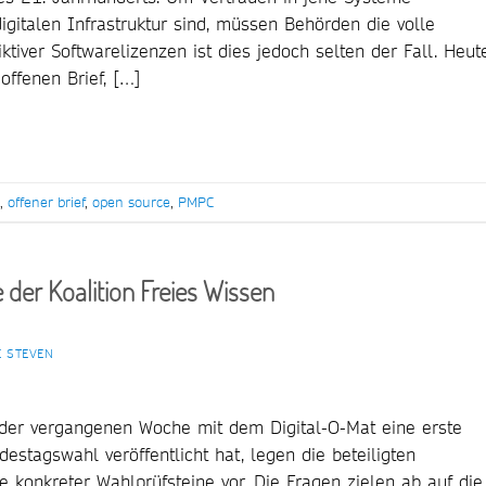
igitalen Infrastruktur sind, müssen Behörden die volle
ktiver Softwarelizenzen ist dies jedoch selten der Fall. Heut
offenen Brief, […]
,
offener brief
,
open source
,
PMPC
der Koalition Freies Wissen
E STEVEN
 der vergangenen Woche mit dem Digital-O-Mat eine erste
destagswahl veröffentlicht hat, legen die beteiligten
 konkreter Wahlprüfsteine vor. Die Fragen zielen ab auf die