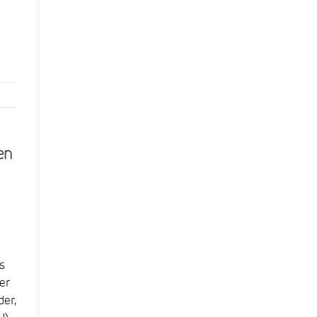
en
s
er
der,