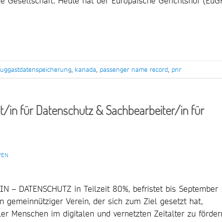
le Gesellschaft. Heute hat der Europäische Gerichtshof (EuG
luggastdatenspeicherung
,
kanada
,
passenger name record
,
pnr
t/in für Datenschutz & Sachbearbeiter/in für
VEN
 – DATENSCHUTZ in Teilzeit 80%, befristet bis September
in gemeinnütziger Verein, der sich zum Ziel gesetzt hat,
er Menschen im digitalen und vernetzten Zeitalter zu förder