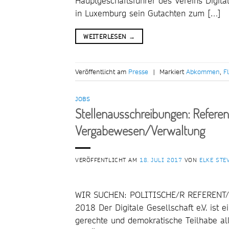
Hauptgeschäftsführer des Vereins Digita
in Luxemburg sein Gutachten zum […]
WEITERLESEN
→
Veröffentlicht am
Presse
|
Markiert
Abkommen
,
F
JOBS
Stellenausschreibungen: Referen
Vergabewesen/Verwaltung
VERÖFFENTLICHT AM
18. JULI 2017
VON
ELKE STE
WIR SUCHEN: POLITISCHE/R REFERENT/IN
2018 Der Digitale Gesellschaft e.V. ist e
gerechte und demokratische Teilhabe all