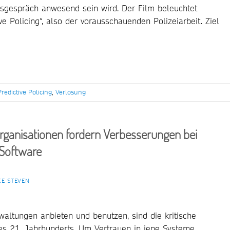
msgespräch anwesend sein wird. Der Film beleuchtet
ve Policing“, also der vorausschauenden Polizeiarbeit. Ziel
Predictive Policing
,
Verlosung
rganisationen fordern Verbesserungen bei
 Software
KE STEVEN
erwaltungen anbieten und benutzen, sind die kritische
des 21. Jahrhunderts. Um Vertrauen in jene Systeme