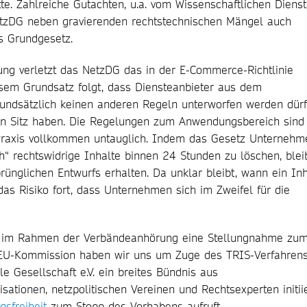
te. Zahlreiche Gutachten, u.a. vom Wissenschaftlichen Dienst
tzDG neben gravierenden rechtstechnischen Mängel auch
s Grundgesetz.
ung verletzt das NetzDG das in der E-Commerce-Richtlinie
esem Grundsatz folgt, dass Diensteanbieter aus dem
undsätzlich keinen anderen Regeln unterworfen werden dür
hren Sitz haben. Die Regelungen zum Anwendungsbereich sind
 Praxis vollkommen untauglich. Indem das Gesetz Unternehm
ich“ rechtswidrige Inhalte binnen 24 Stunden zu löschen, blei
rünglichen Entwurfs erhalten. Da unklar bleibt, wann ein Inh
t das Risiko fort, dass Unternehmen sich im Zweifel für die
eits im Rahmen der Verbändeanhörung eine Stellungnahme zu
 EU-Kommission haben wir uns um Zuge des TRIS-Verfahren
le Gesellschaft e.V. ein breites Bündnis aus
sationen, netzpolitischen Vereinen und Rechtsexperten initiie
gsfreiheit
zum Stopp des Vorhabens aufruft.