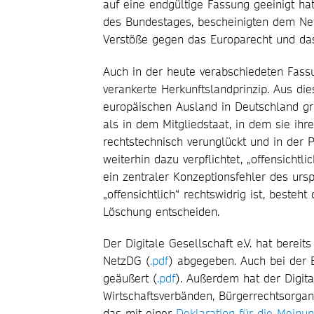
auf eine endgültige Fassung geeinigt hat
des Bundestages, bescheinigten dem Ne
Verstöße gegen das Europarecht und da
Auch in der heute verabschiedeten Fass
verankerte Herkunftslandprinzip. Aus di
europäischen Ausland in Deutschland gr
als in dem Mitgliedstaat, in dem sie i
rechtstechnisch verunglückt und in der
weiterhin dazu verpflichtet, „offensichtl
ein zentraler Konzeptionsfehler des ursp
„offensichtlich“ rechtswidrig ist, besteh
Löschung entscheiden.
Der Digitale Gesellschaft e.V. hat ber
NetzDG (
.pdf
) abgegeben. Auch bei der
geäußert (
.pdf
). Außerdem hat der Digita
Wirtschaftsverbänden, Bürgerrechtsorgani
das mit einer
Deklaration für die Meinun