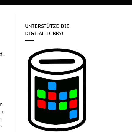
UNTERSTÜTZE DIE
DIGITAL-LOBBY!
ch
en
er
n
he