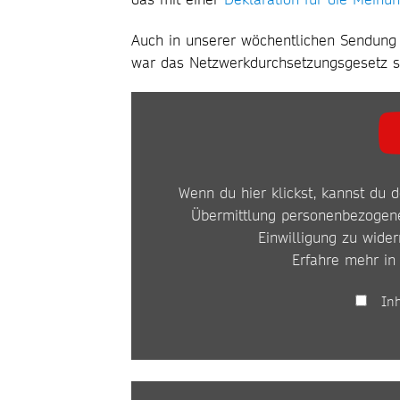
Auch in unserer wöchentlichen Sendung „
war das Netzwerkdurchsetzungsgesetz 
INHALT
VON
YOUTUBE
Wenn du hier klickst, kannst du d
ANZEIGEN
Übermittlung personenbezogene
Einwilligung zu wider
Erfahre mehr in
In
INHALT