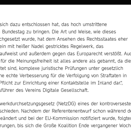
 sich dazu entschlossen hat, das hoch umstrittene
Bundestag zu bringen. Die Art und Weise, wie dieses
chgesetzt wurde, hat dem Ansehen des Rechtsstaates eher
 ein mit heißer Nadel gestricktes Regelwerk, das
ufweist und außerdem gegen das Europarecht verstößt. Au
r die Meinungsfreiheit ist alles andere als gebannt, da die
t sind, komplexe juristische Prüfungen unter gesetzlich
ne echte Verbesserung für die Verfolgung von Straftaten in
flicht zur Einrichtung einer Kontaktstelle im Inland dar.“,
tsführer des Vereins Digitale Gesellschaft.
werkdurchsetzungsgesetz (NetzDG) eines der kontroversest
abschieden. Nachdem der Referentenentwurf schon während d
ändert und bei der EU-Kommission notifiziert wurde, folgte
ungen, bis sich die Große Koalition Ende vergangener Woc