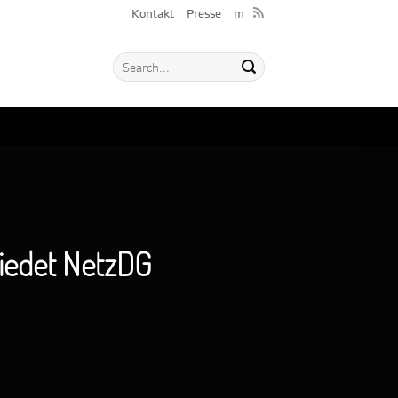
Kontakt
Presse
m
iedet NetzDG