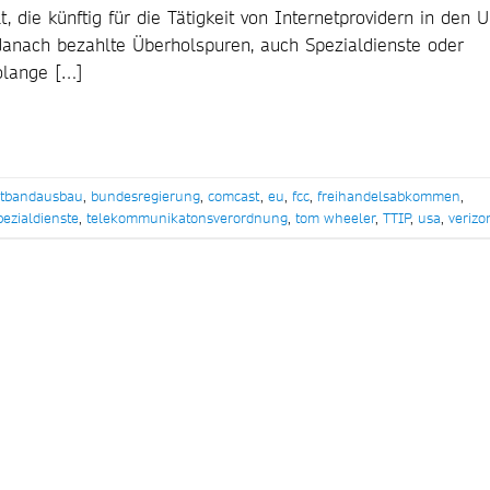
t, die künftig für die Tätigkeit von Internetprovidern in den 
danach bezahlte Überholspuren, auch Spezialdienste oder
solange […]
itbandausbau
,
bundesregierung
,
comcast
,
eu
,
fcc
,
freihandelsabkommen
,
pezialdienste
,
telekommunikatonsverordnung
,
tom wheeler
,
TTIP
,
usa
,
verizo