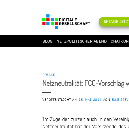
Zum
Inhalt
springen
SPENDE JETZT
BLOG
NETZPOLITISCHER ABEND
CHATKON
PRESSE
Netzneutralität: FCC-Vorschlag w
VERÖFFENTLICHT AM
15. MAI 2014
VON
ELKE STE
Im Zuge der zurzeit auch in den Vereini
Netzneutralität hat der Vorsitzende des