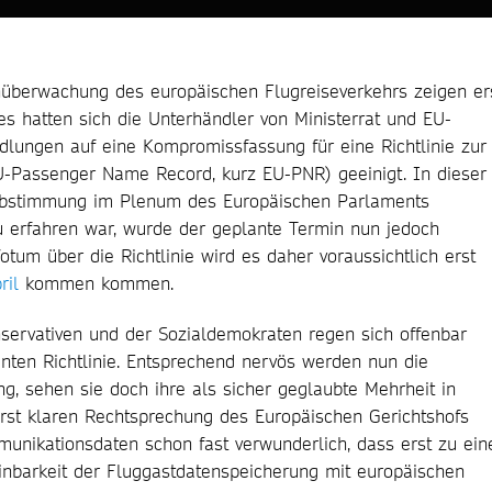
nüberwachung des europäischen Flugreiseverkehrs zeigen er
s hatten sich die Unterhändler von Ministerrat und EU-
lungen auf eine Kompromissfassung für eine Richtlinie zur
-Passenger Name Record, kurz EU-PNR) geeinigt. In dieser
e Abstimmung im Plenum des Europäischen Parlaments
zu erfahren war, wurde der geplante Termin nun jedoch
tum über die Richtlinie wird es daher voraussichtlich erst
ril
kommen kommen.
nservativen und der Sozialdemokraten regen sich offenbar
nten Richtlinie. Entsprechend nervös werden nun die
g, sehen sie doch ihre als sicher geglaubte Mehrheit in
erst klaren Rechtsprechung des Europäischen Gerichtshofs
unikationsdaten schon fast verwunderlich, dass erst zu ei
inbarkeit der Fluggastdatenspeicherung mit europäischen