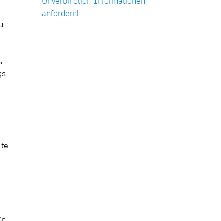
Unverbindlich Informationen
anfordern!
u
s
gs
-
lte
n
ür