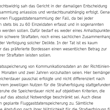
echtswidrig sah das Gericht in der damaligen Entscheidung
nsammlung anlasslos und verdachtsunabhängig erfolgt. Gena
henen Fluggastdatensammlung der Fall, da bei jeder
 stets bis zu 60 Einzeldaten erfasst und in sogenannten
n werden sollen. Dafür bedarf es weder eines Anhaltspunkte
e in schwere Straftaten, noch eines sachlichen Zusammenhan
r Verfolgung solcher Delikte. In der Tat ist es kaum
r das präferierte Bordessen einen wesentlichen Betrag zur
 Straftaten leisten sollen.
ratsspeicherung von Kommunikationsdaten an der Richtlinien
 Monaten und zwei Jahren vorzuhalten seien. Hier bemänge
icherdauer pauschal erfolgte und nicht differenziert nach
hrem jeweiligen Nutzen für die Strafverfolgung stattgefunde
eruhe die Speicherdauer nicht auf objektiven Kriterien, die
f auf das absolut Notwendige beschränkt sei. Auch diese
un geplante Fluggastdatenspeicherung zu. Sämtliche
Abstufung nach ihrer Nützlichkeit für die Strafverfolgung f