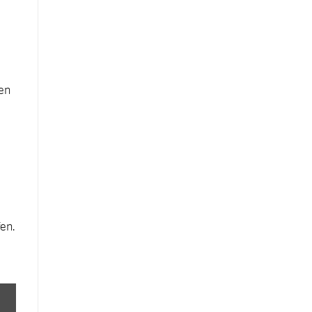
en
en.