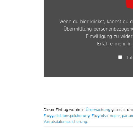
FORDERN:
NOPNR“
Wenn du hier klickst, kannst du d
VON
Übermittlung personenbezogene
Einwilligung zu wider
YOUTUBE
Erfahre mehr in
ANZEIGEN
In
Dieser Eintrag wurde in
Überwachung
gepostet un
Fluggastdatenspeicherung
,
Flugreise
,
nopnr
,
parla
Vorratsdatenspeicherung
.