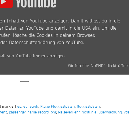
en Inhalt von YouTube anzeigen. Damit willigst du in die
r Daten an YouTube und damit in die USA ein. Um die
rufen, lösche die Cookies in deinem Browser.
 der
Datenschutzerklärung von YouTube
.
halt von YouTube immer anzeigen
„Wir fordern: NoPNR“ direkt öffne
d markiert
ep
,
eu
,
eugh
,
Flüge Fluggastdaten
,
fluggastdaten
,
ment
,
passenger name record
,
pnr
,
Reiseverkehr
,
richtlinie
,
überwachung
,
vd