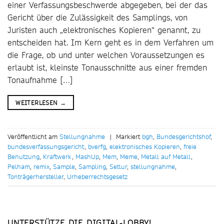
einer Verfassungsbeschwerde abgegeben, bei der das
Gericht über die Zulässigkeit des Samplings, von
Juristen auch „elektronisches Kopieren“ genannt, zu
entscheiden hat. Im Kern geht es in dem Verfahren um
die Frage, ob und unter welchen Voraussetzungen es
erlaubt ist, kleinste Tonausschnitte aus einer fremden
Tonaufnahme […]
WEITERLESEN
→
Veröffentlicht am
Stellungnahme
|
Markiert
bgh
,
Bundesgerichtshof
,
bundesverfassungsgericht
,
bverfg
,
elektronisches Kopieren
,
freie
Benutzung
,
Kraftwerk
,
MashUp
,
Mem
,
Meme
,
Metall auf Metall
,
Pelham
,
remix
,
Sample
,
Sampling
,
Setlur
,
stellungnahme
,
Tonträgerhersteller
,
Urheberrechtsgesetz
UNTERSTÜTZE DIE DIGITAL-LOBBY!