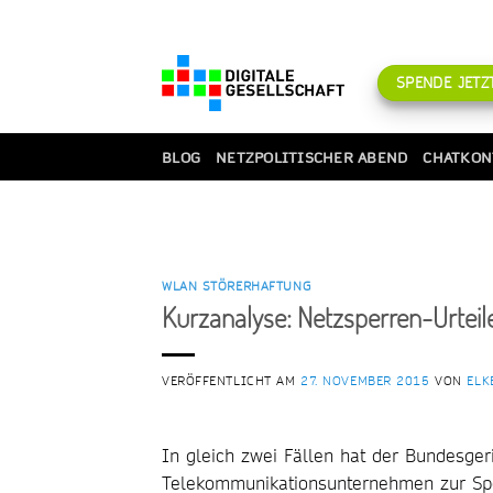
Zum
Inhalt
springen
SPENDE JETZT
BLOG
NETZPOLITISCHER ABEND
CHATKON
WLAN STÖRERHAFTUNG
Kurzanalyse: Netzsperren-Urteil
VERÖFFENTLICHT AM
27. NOVEMBER 2015
VON
ELK
In gleich zwei Fällen hat der Bundesgeri
Telekommunikationsunternehmen zur Spe