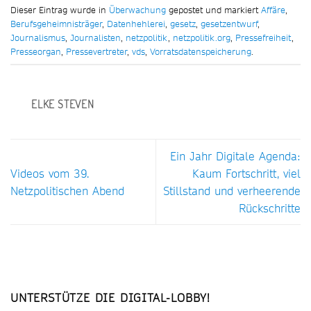
Dieser Eintrag wurde in
Überwachung
gepostet und markiert
Affäre
,
Berufsgeheimnisträger
,
Datenhehlerei
,
gesetz
,
gesetzentwurf
,
Journalismus
,
Journalisten
,
netzpolitik
,
netzpolitik.org
,
Pressefreiheit
,
Presseorgan
,
Pressevertreter
,
vds
,
Vorratsdatenspeicherung
.
ELKE STEVEN
Ein Jahr Digitale Agenda:
Videos vom 39.
Kaum Fortschritt, viel
Netzpolitischen Abend
Stillstand und verheerende
Rückschritte
UNTERSTÜTZE DIE DIGITAL-LOBBY!