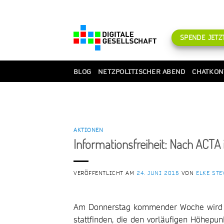
Zum
Inhalt
springen
SPENDE JETZT
BLOG
NETZPOLITISCHER ABEND
CHATKON
AKTIONEN
Informationsfreiheit: Nach ACTA 
VERÖFFENTLICHT AM
24. JUNI 2015
VON
ELKE STE
Am Donnerstag kommender Woche wird v
stattfinden, die den vorläufigen Höhepu