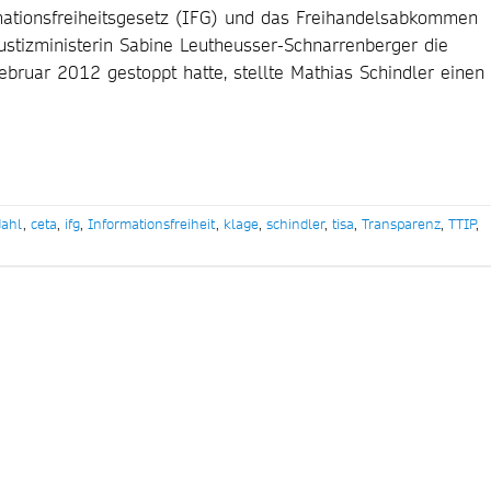
ationsfreiheitsgesetz (IFG) und das Freihandelsabkommen
stizministerin Sabine Leutheusser-Schnarrenberger die
bruar 2012 gestoppt hatte, stellte Mathias Schindler einen
dahl
,
ceta
,
ifg
,
Informationsfreiheit
,
klage
,
schindler
,
tisa
,
Transparenz
,
TTIP
,