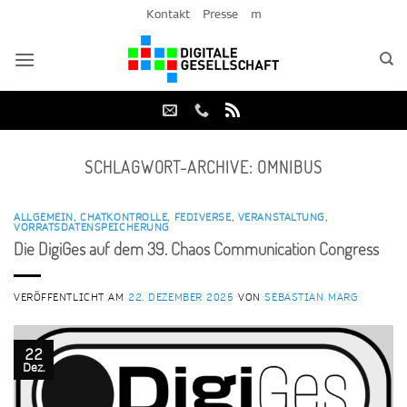
Zum
Kontakt
Presse
m
Inhalt
springen
SCHLAGWORT-ARCHIVE:
OMNIBUS
ALLGEMEIN
,
CHATKONTROLLE
,
FEDIVERSE
,
VERANSTALTUNG
,
VORRATSDATENSPEICHERUNG
Die DigiGes auf dem 39. Chaos Communication Congress
VERÖFFENTLICHT AM
22. DEZEMBER 2025
VON
SEBASTIAN MARG
22
Dez.