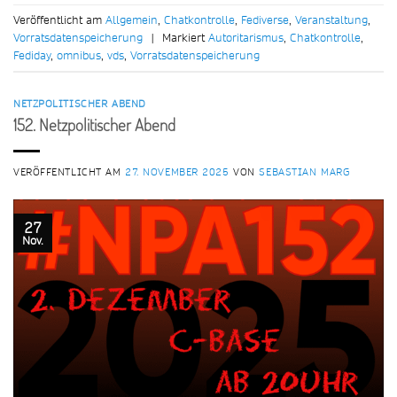
Veröffentlicht am
Allgemein
,
Chatkontrolle
,
Fediverse
,
Veranstaltung
,
Vorratsdatenspeicherung
|
Markiert
Autoritarismus
,
Chatkontrolle
,
Fediday
,
omnibus
,
vds
,
Vorratsdatenspeicherung
NETZPOLITISCHER ABEND
152. Netzpolitischer Abend
VERÖFFENTLICHT AM
27. NOVEMBER 2025
VON
SEBASTIAN MARG
27
Nov.