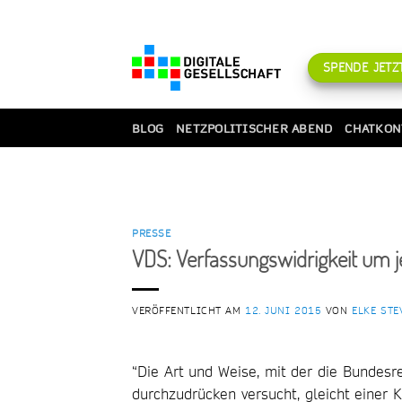
Zum
Inhalt
springen
SPENDE JETZT
BLOG
NETZPOLITISCHER ABEND
CHATKON
PRESSE
VDS: Verfassungswidrigkeit um j
VERÖFFENTLICHT AM
12. JUNI 2015
VON
ELKE STE
“Die Art und Weise, mit der die Bundes
durchzudrücken versucht, gleicht einer