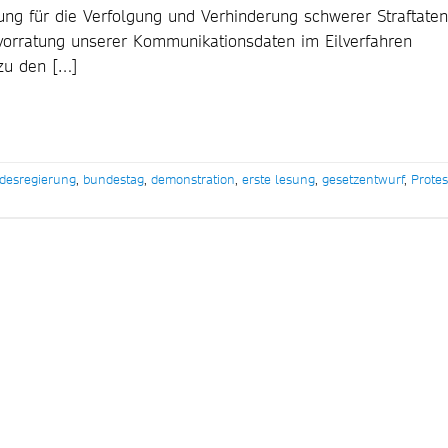
ung für die Verfolgung und Verhinderung schwerer Straftaten
evorratung unserer Kommunikationsdaten im Eilverfahren
 zu den […]
desregierung
,
bundestag
,
demonstration
,
erste lesung
,
gesetzentwurf
,
Protes