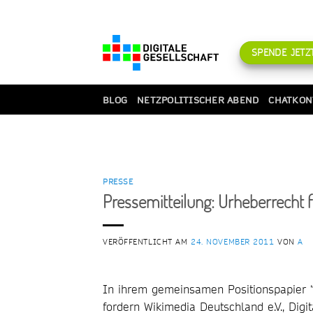
Zum
Inhalt
springen
SPENDE JETZT
BLOG
NETZPOLITISCHER ABEND
CHATKON
PRESSE
Pressemitteilung: Urheberrecht f
VERÖFFENTLICHT AM
24. NOVEMBER 2011
VON
A
In ihrem gemeinsamen Positionspapier “
fordern Wikimedia Deutschland e.V., Dig