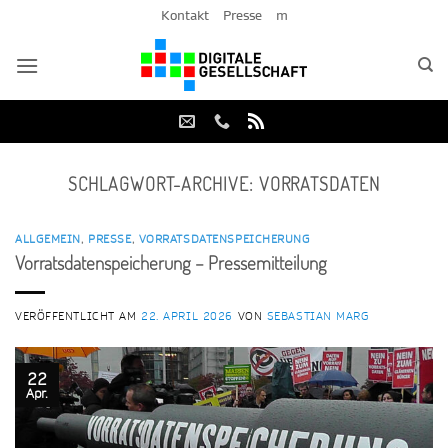
Zum
Kontakt
Presse
m
Inhalt
springen
SCHLAGWORT-ARCHIVE:
VORRATSDATEN
ALLGEMEIN
,
PRESSE
,
VORRATSDATENSPEICHERUNG
Vorratsdatenspeicherung – Pressemitteilung
VERÖFFENTLICHT AM
22. APRIL 2026
VON
SEBASTIAN MARG
22
Apr.