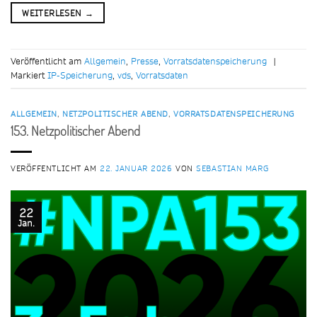
WEITERLESEN
→
Veröffentlicht am
Allgemein
,
Presse
,
Vorratsdatenspeicherung
|
Markiert
IP-Speicherung
,
vds
,
Vorratsdaten
ALLGEMEIN
,
NETZPOLITISCHER ABEND
,
VORRATSDATENSPEICHERUNG
153. Netzpolitischer Abend
VERÖFFENTLICHT AM
22. JANUAR 2026
VON
SEBASTIAN MARG
22
Jan.