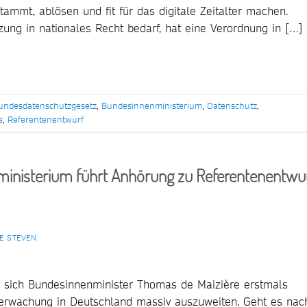
ammt, ablösen und fit für das digitale Zeitalter machen.
ung in nationales Recht bedarf, hat eine Verordnung in […]
undesdatenschutzgesetz
,
Bundesinnenministerium
,
Datenschutz
,
e
,
Referentenentwurf
inisterium führt Anhörung zu Referentenentwu
E STEVEN
 sich Bundesinnenminister Thomas de Maizière erstmals
überwachung in Deutschland massiv auszuweiten. Geht es nac