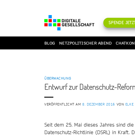
Zum
Inhalt
springen
SPENDE JETZT
BLOG
NETZPOLITISCHER ABEND
CHATKON
ÜBERWACHUNG
Entwurf zur Datenschutz-Reform
VERÖFFENTLICHT AM
8. DEZEMBER 2016
VON
ELKE
Seit dem 25. Mai dieses Jahres sind di
Datenschutz-Richtlinie (DSRL) in Kraft.