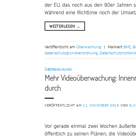
der EU, das noch aus den 90er Jahren st
Während eine Richtlinie noch der Umsetz
WEITERLESEN
→
Veröffentlicht am
Überwachung
|
Markiert
BMI
,
B
datenschutzgrundverordnung
,
Datenschutzrichtlini
ÜBERWACHUNG
Mehr Videoüberwachung: Innenm
durch
VERÖFFENTLICHT AM
11. NOVEMBER 2016
VON
ELK
Vor gerade einmal zwei Wochen äußerte
öffentlich zu seinen Plänen, die Video