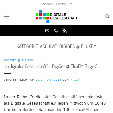
Zum
Kontakt
Presse
m
Inhalt
springen
KATEGORIE-ARCHIVE:
DIGIGES @ FLUXFM
DIGIGES @ FLUXFM
„In digitaler Gesellschaft“ – DigiGes @ FluxFM Folge 3
VERÖFFENTLICHT AM
29. JANUAR 2016
VON
PAULA
In der Reihe „In digitaler Gesellschaft“ berichten wir
als Digitale Gesellschaft e.V. jeden Mittwoch um 16:45
Uhr beim Berliner Radiosender 100,6 FluxFM über