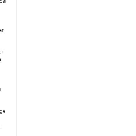
 der
en
en
h
e
ch
ige
m