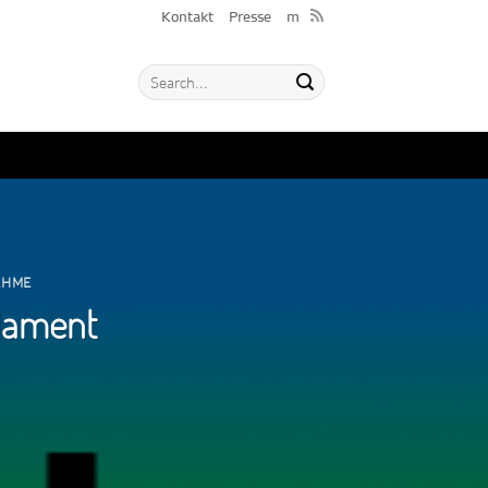
Kontakt
Presse
m
AHME
rlament