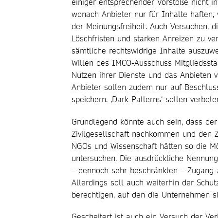
einiger entsprechender Vorstöße nicht in
wonach Anbieter nur für Inhalte haften,
der Meinungsfreiheit. Auch Versuchen, 
Löschfristen und starken Anreizen zu v
sämtliche rechtswidrige Inhalte auszuwe
Willen des IMCO-Ausschuss Mitgliedssta
Nutzen ihrer Dienste und das Anbieten v
Anbieter sollen zudem nur auf Beschluss
speichern. ‚Dark Patterns‘ sollen verbot
Grundlegend könnte auch sein, dass der
Zivilgesellschaft nachkommen und den 
NGOs und Wissenschaft hätten so die Mö
untersuchen. Die ausdrückliche Nennun
– dennoch sehr beschränkten – Zugang z
Allerdings soll auch weiterhin der Schu
berechtigen, auf den die Unternehmen s
Gescheitert ist auch ein Versuch der V