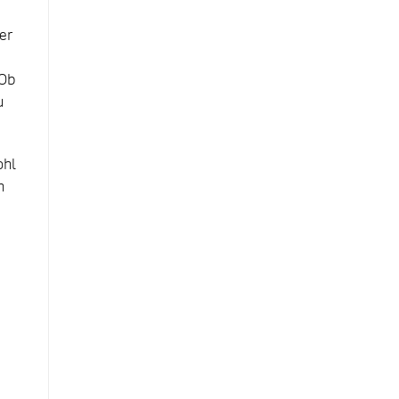
er
 Ob
u
ohl
n