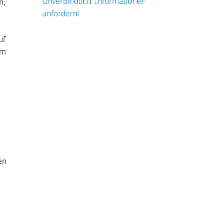
Unverbindlich Informationen
n,
anfordern!
uf
em
en
u