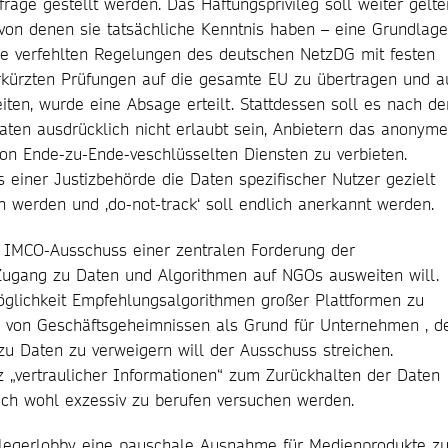
frage gestellt werden. Das Haftungsprivileg soll weiter gelte
 von denen sie tatsächliche Kenntnis haben – eine Grundlage
die verfehlten Regelungen des deutschen NetzDG mit festen
erkürzten Prüfungen auf die gesamte EU zu übertragen und a
iten, wurde eine Absage erteilt. Stattdessen soll es nach d
aten ausdrücklich nicht erlaubt sein, Anbietern das anonyme
on Ende-zu-Ende-veschlüsselten Diensten zu verbieten.
 einer Justizbehörde die Daten spezifischer Nutzer gezielt
en werden und ‚do-not-track‘ soll endlich anerkannt werden.
 IMCO-Ausschuss einer zentralen Forderung der
Zugang zu Daten und Algorithmen auf NGOs ausweiten will.
glichkeit Empfehlungsalgorithmen großer Plattformen zu
g von Geschäftsgeheimnissen als Grund für Unternehmen , d
u Daten zu verweigern will der Ausschuss streichen.
tz „vertraulicher Informationen“ zum Zurückhalten der Daten
ich wohl exzessiv zu berufen versuchen werden.
erlegerlobby eine pauschale Ausnahme für Medienprodukte z