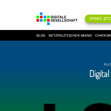
Zum
Inhalt
springen
SPENDE JETZT
BLOG
NETZPOLITISCHER ABEND
CHATKON
ALL
Digita