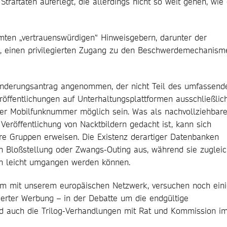
traftaten auferlegt, die allerdings nicht so weit gehen, wie
ten „vertrauenswürdigen“ Hinweisgebern, darunter der
n, einen privilegierten Zugang zu den Beschwerdemechanism
nderungsantrag angenommen, der nicht Teil des umfassend
öffentlichungen auf Unterhaltungsplattformen ausschließlic
ner Mobilfunknummer möglich sein. Was als nachvollziehbar
röffentlichung von Nacktbildern gedacht ist, kann sich
dere Gruppen erweisen. Die Existenz derartiger Datenbanken
on Bloßstellung oder Zwangs-Outing aus, während sie zuglei
rn leicht umgangen werden können.
sam mit unserem europäischen Netzwerk, versuchen noch ein
ierter Werbung – in der Debatte um die endgültige
d auch die Trilog-Verhandlungen mit Rat und Kommission i