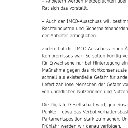
– Anbietern werden Meldepflichten über S
Rat sich das vorstellt.
– Auch der IMCO-Ausschuss will bestimm
Rechteindustrie und Sicherheitsbehörde
der Anbieter ermöglichen.
Zudem hat der IMCO-Ausschuss einen Ä
Kompromisses war: So sollen künftig Ver
für Erwachsene nur bei Hinterlegung ei
Maßnahme gegen das nichtkonsensuale Ve
schnell als existentielle Gefahr für an
liefert zahllose Menschen der Gefahr v
von unredlichen Nutzerinnen und Nutze
Die Digitale Gesellschaft wird, gemein
Punkte – etwa das Verbot verhaltensbas
Parlamentsposition stark zu machen. Un
Frühjahr werden wir genau verfolgen.