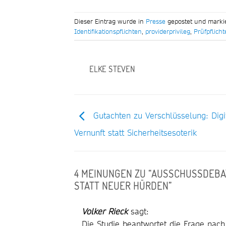
Dieser Eintrag wurde in
Presse
gepostet und marki
Identifikationspflichten
,
providerprivileg
,
Prüfpflich
ELKE STEVEN
Gutachten zu Verschlüsselung: Digi
Vernunft statt Sicherheitsesoterik
4 MEINUNGEN ZU “
AUSSCHUSSDEBAT
STATT NEUER HÜRDEN
”
Volker Rieck
sagt:
Die Studie beantwortet die Frage nach