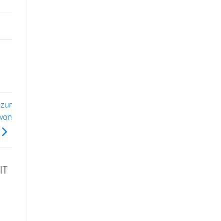
zur
 von
IT