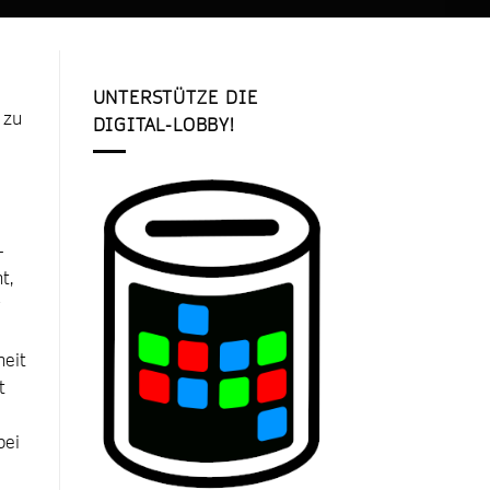
UNTERSTÜTZE DIE
 zu
DIGITAL-LOBBY!
-
t,
eit
t
bei