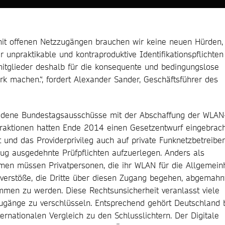
mit offenen Netzzugängen brauchen wir keine neuen Hürden,
r unpraktikable und kontraproduktive Identifikationspflichten
mitglieder deshalb für die konsequente und bedingungslose
k machen.“, fordert Alexander Sander, Geschäftsführer des
iedene Bundestagsausschüsse mit der Abschaffung der WLAN
fraktionen hatten Ende 2014 einen Gesetzentwurf eingebrach
und das Providerprivileg auch auf private Funknetzbetreiber
ug ausgedehnte Prüfpflichten aufzuerlegen. Anders als
en müssen Privatpersonen, die ihr WLAN für die Allgemeinh
sverstöße, die Dritte über diesen Zugang begehen, abgemahn
men zu werden. Diese Rechtsunsicherheit veranlasst viele
Zugänge zu verschlüsseln. Entsprechend gehört Deutschland 
nationalen Vergleich zu den Schlusslichtern. Der Digitale