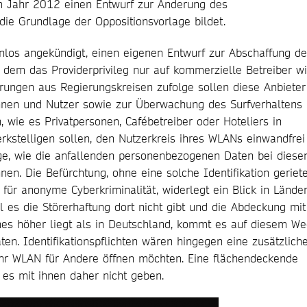
 im Jahr 2012 einen Entwurf zur Änderung des
die Grundlage der Oppositionsvorlage bildet.
nlos angekündigt, einen eigenen Entwurf zur Abschaffung de
 dem das Providerprivileg nur auf kommerzielle Betreiber w
rungen aus Regierungskreisen zufolge sollen diese Anbieter
innen und Nutzer sowie zur Überwachung des Surfverhaltens
en, wie es Privatpersonen, Cafébetreiber oder Hoteliers in
kstelligen sollen, den Nutzerkreis ihres WLANs einwandfrei
Frage, wie die anfallenden personenbezogenen Daten bei diese
nen. Die Befürchtung, ohne eine solche Identifikation geriet
für anonyme Cyberkriminalität, widerlegt ein Blick in Lände
 es die Störerhaftung dort nicht gibt und die Abdeckung mit
es höher liegt als in Deutschland, kommt es auf diesem W
en. Identifikationspflichten wären hingegen eine zusätzliche
hr WLAN für Andere öffnen möchten. Eine flächendeckende
es mit ihnen daher nicht geben.