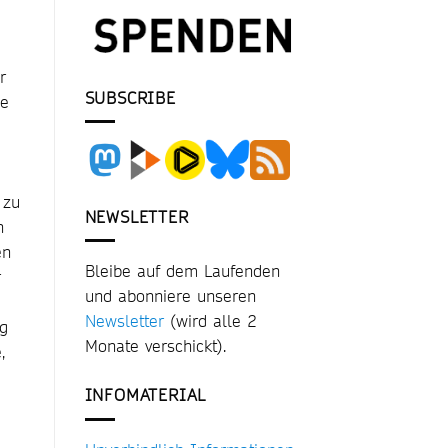
r
SUBSCRIBE
ie
 zu
NEWSLETTER
n
en
Bleibe auf dem Laufenden
r
und abonniere unseren
Newsletter
(wird alle 2
eg
Monate verschickt).
,
INFOMATERIAL