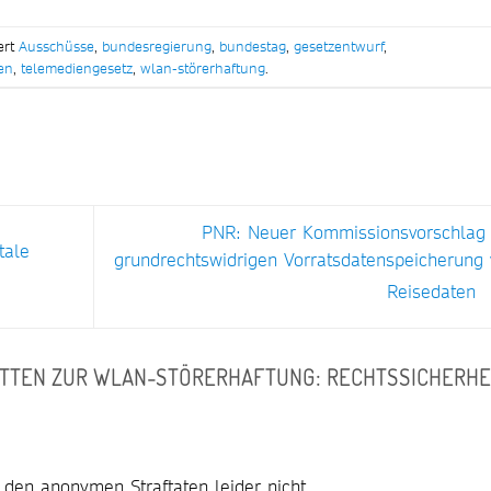
ert
Ausschüsse
,
bundesregierung
,
bundestag
,
gesetzentwurf
,
ten
,
telemediengesetz
,
wlan-störerhaftung
.
PNR: Neuer Kommissionsvorschlag 
tale
grundrechtswidrigen Vorratsdatenspeicherung
Reisedaten
TEN ZUR WLAN-STÖRERHAFTUNG: RECHTSSICHERHE
 den anonymen Straftaten leider nicht.