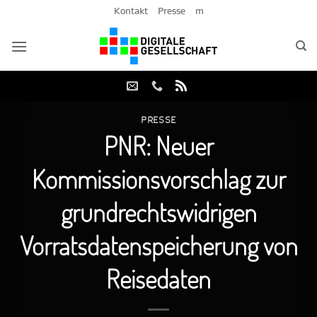
Zum
Kontakt
Presse
m
Inhalt
springen
PRESSE
PNR: Neuer
Kommissionsvorschlag zur
grundrechtswidrigen
Vorratsdatenspeicherung von
Reisedaten