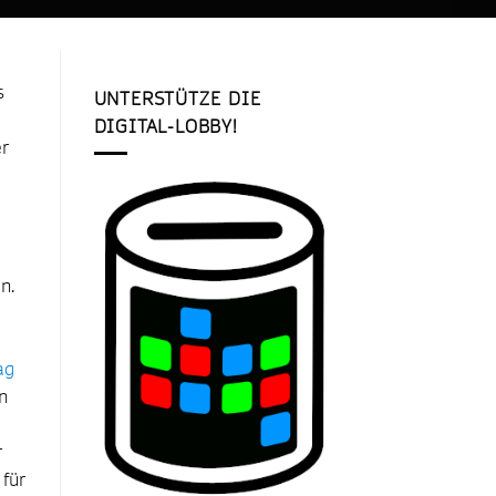
s
UNTERSTÜTZE DIE
DIGITAL-LOBBY!
er
n.
ag
n
r
 für