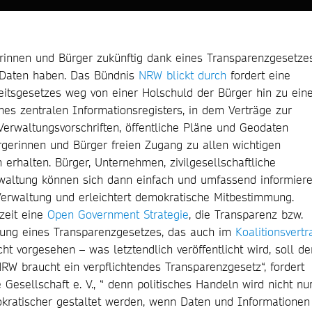
erinnen und Bürger zukünftig dank eines Transparenzgesetze
 Daten haben. Das Bündnis
NRW blickt durch
fordert eine
eitsgesetzes weg von einer Holschuld der Bürger hin zu ein
ines zentralen Informationsregisters, in dem Verträge zur
 Verwaltungsvorschriften, öffentliche Pläne und Geodaten
rgerinnen und Bürger freien Zugang zu allen wichtigen
rhalten. Bürger, Unternehmen, zivilgesellschaftliche
rwaltung können sich dann einfach und umfassend informiere
 Verwaltung und erleichtert demokratische Mitbestimmung.
zeit eine
Open Government Strategie
, die Transparenz bzw.
hrung eines Transparenzgesetzes, das auch im
Koalitionsvertr
cht vorgesehen – was letztendlich veröffentlicht wird, soll de
NRW braucht ein verpflichtendes Transparenzgesetz“, fordert
Gesellschaft e. V., “ denn politisches Handeln wird nicht nu
okratischer gestaltet werden, wenn Daten und Informationen