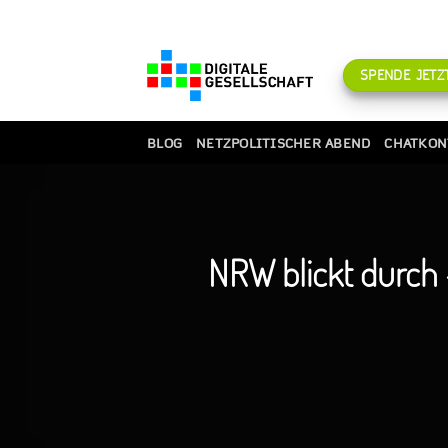
Zum
Inhalt
springen
SPENDE JETZT
BLOG
NETZPOLITISCHER ABEND
CHATKON
NRW blickt durch 