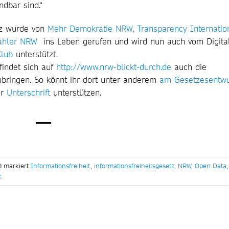
ndbar sind.“
tz wurde von
Mehr Demokratie NRW
,
Transparency Internatio
ahler NRW
ins Leben gerufen und wird nun auch vom Digita
Club
unterstützt.
indet sich auf
http://www.nrw-blickt-durch.de
auch die
ubringen. So könnt ihr dort unter anderem
am Gesetzesentwu
er
Unterschrift
unterstützen.
d markiert
Informationsfreiheit
,
informationsfreiheitsgesetz
,
NRW
,
Open Data
,
z
.