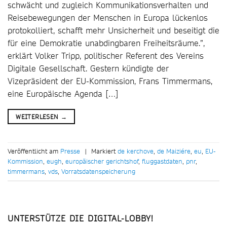
schwächt und zugleich Kommunikationsverhalten und
Reisebewegungen der Menschen in Europa lückenlos
protokolliert, schafft mehr Unsicherheit und beseitigt die
für eine Demokratie unabdingbaren Freiheitsräume.”,
erklärt Volker Tripp, politischer Referent des Vereins
Digitale Gesellschaft. Gestern kündigte der
Vizepräsident der EU-Kommission, Frans Timmermans,
eine Europäische Agenda […]
WEITERLESEN
→
Veröffentlicht am
Presse
|
Markiert
de kerchove
,
de Maiziére
,
eu
,
EU-
Kommission
,
eugh
,
europäischer gerichtshof
,
fluggastdaten
,
pnr
,
timmermans
,
vds
,
Vorratsdatenspeicherung
UNTERSTÜTZE DIE DIGITAL-LOBBY!