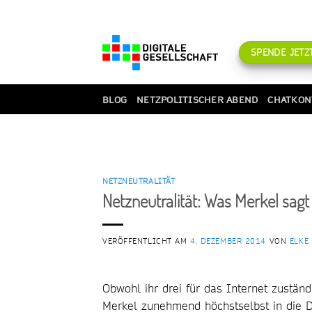
Zum
Inhalt
springen
SPENDE JETZT
BLOG
NETZPOLITISCHER ABEND
CHATKON
NETZNEUTRALITÄT
Netzneutralität: Was Merkel sagt
VERÖFFENTLICHT AM
4. DEZEMBER 2014
VON
ELKE
Obwohl ihr drei für das Internet zuständ
Merkel zunehmend höchstselbst in die De