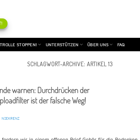
!
TROLLE STOPPEN!
UNTERSTÜTZEN
ÜBER UNS
FAQ
SCHLAGWORT-ARCHIVE:
ARTIKEL 13
rbände warnen: Durchdrücken der
loadfilter ist der falsche Weg!
H NIEKRENZ
fordern wir in einem offenen Brief Gehör für die Bedenken