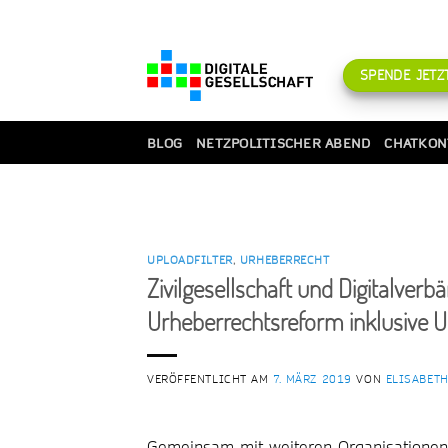
Zum
Inhalt
springen
SPENDE JETZT
BLOG
NETZPOLITISCHER ABEND
CHATKON
UPLOADFILTER
,
URHEBERRECHT
Zivilgesellschaft und Digitalve
Urheberrechtsreform inklusive Up
VERÖFFENTLICHT AM
7. MÄRZ 2019
VON
ELISABET
Gemeinsam mit weiteren Organisationen 